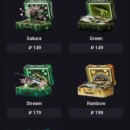
Sakura
Green
₽
149
₽
149
Stream
Rainbow
₽
179
₽
199