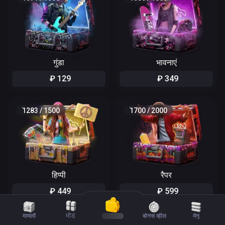
गुंडा
भावनाएं
₽
129
₽
349
1283
/
1500
1700
/
2000
हिप्पी
रैपर
₽
449
₽
599
मोड
मामलों
बोनस व्हील
मेनू
1563
/
1700