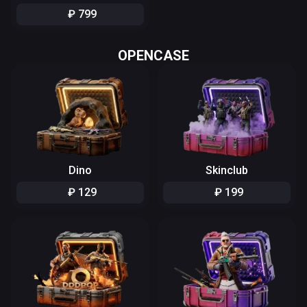
₽
799
OPENCASE
Dino
Skinclub
₽
129
₽
199