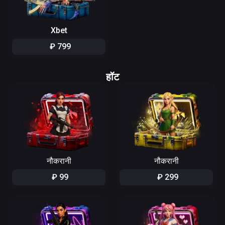
Xbet
₽
799
हॉट
नौकरानी
नौकरानी
₽
99
₽
299