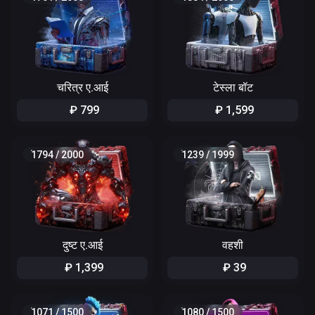
चरित्र ए.आई
टेस्ला बॉट
₽
799
₽
1
,
599
1794
/
2000
1239
/
1999
दुष्ट ए.आई
वहशी
₽
1
,
399
₽
39
1071
/
1500
1080
/
1500