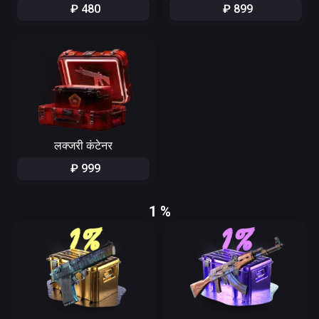
₽
480
₽
899
लक्जरी कंटेनर
₽
999
1 %