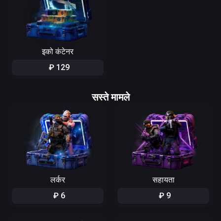
इको कंटेनर
₽
129
सस्ते मामले
लर्कर
सहायता
₽
6
₽
9