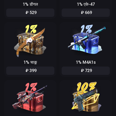
1% डीगल
1% एके-47
₽
529
₽
669
1% चाकू
1% M4A1s
₽
399
₽
729