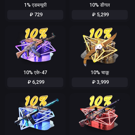
1% एडब्ल्यूपी
10% डीगल
₽
729
₽
5
,
299
10% एके-47
10% चाकू
₽
6
,
299
₽
3
,
999