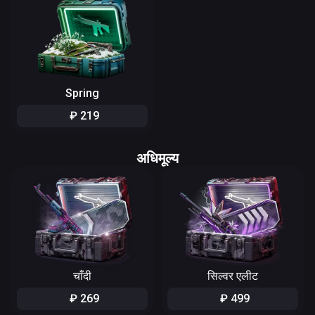
Spring
₽
219
अधिमूल्य
चाँदी
सिल्वर एलीट
₽
269
₽
499