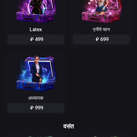
Latex
एनीमे चान
₽
499
₽
699
अध्यापक
₽
999
वसंत