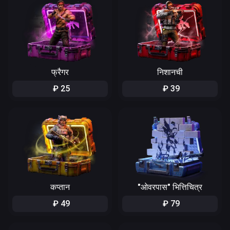
फ्रैगर
निशानची
₽
25
₽
39
कप्तान
"ओवरपास" भित्तिचित्र
₽
49
₽
79