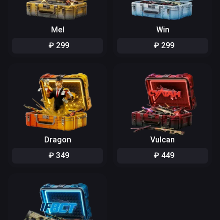
Mel
Win
₽
299
₽
299
Dragon
Vulcan
₽
349
₽
449