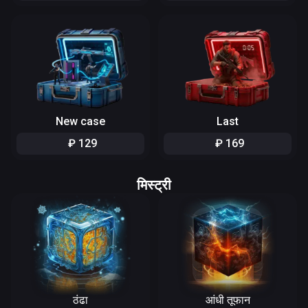
New case
Last
₽
129
₽
169
मिस्ट्री
ठंढा
आंधी तूफान