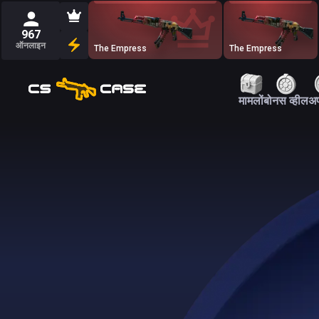
967
ऑनलाइन
The Empress
The Empress
मामलों
बोनस व्हील
अप