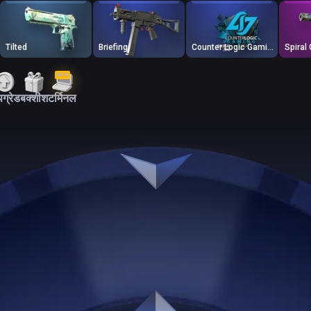
Tilted
Briefing
Counter Logic Gaming
Spiral 
NEW
ग्रेड
बक्शीश
टर्मिनल