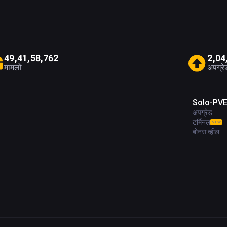
4
9
,
4
1
,
5
8
,
7
6
2
2
,
0
4
मामलों
अपग्रे
Solo-PV
अपग्रेड
टर्मिनल
NEW
बोनस व्हील