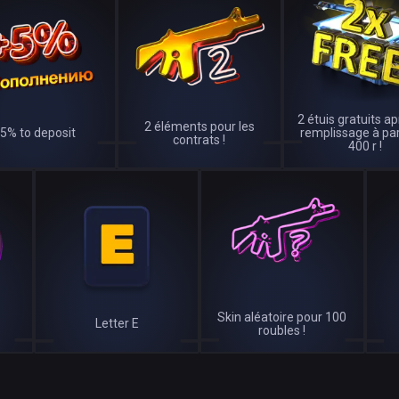
2 étuis gratuits a
2 éléments pour les
5% to deposit
remplissage à par
contrats !
400 r !
Skin aléatoire pour 100
Letter E
roubles !