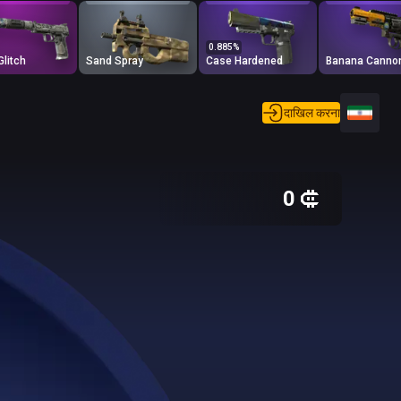
0.885
%
Glitch
Sand Spray
Case Hardened
Banana Canno
दाखिल करना
0