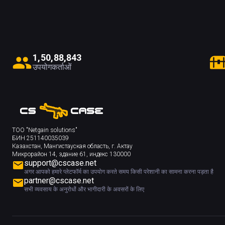
1
,
5
0
,
8
8
,
8
4
3
उपयोगकर्ताओं
ТОО "Netgain solutions"
БИН 251140035039
Казахстан, Мангистауская область, г. Актау
Микрорайон 14, здание 61, индекс 130000
support@cscase.net
अगर आपको हमारे प्लेटफॉर्म का उपयोग करते समय किसी परेशानी का सामना करना पड़ता है
partner@cscase.net
सभी व्यवसाय के अनुरोधों और भागीदारी के अवसरों के लिए