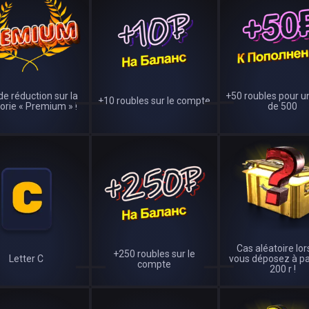
de réduction sur la
+50 roubles pour u
+10 roubles sur le compte
orie « Premium » !
de 500
Cas aléatoire lo
+250 roubles sur le
Letter C
vous déposez à pa
compte
200 r !