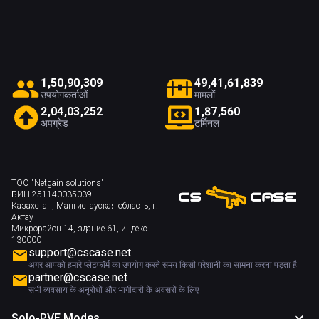
1
,
5
0
,
9
0
,
3
0
9
4
9
,
4
1
,
6
1
,
8
3
9
उपयोगकर्ताओं
मामलों
2
,
0
4
,
0
3
,
2
5
2
1
,
8
7
,
5
6
0
अपग्रेड
टर्मिनल
ТОО "Netgain solutions"
БИН 251140035039
Казахстан, Мангистауская область, г.
Актау
Микрорайон 14, здание 61, индекс
130000
support@cscase.net
अगर आपको हमारे प्लेटफॉर्म का उपयोग करते समय किसी परेशानी का सामना करना पड़ता है
partner@cscase.net
सभी व्यवसाय के अनुरोधों और भागीदारी के अवसरों के लिए
Solo-PVE Modes