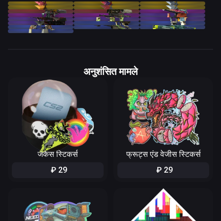
Tiger Tooth
Desert Eagle
Crimson Web
AWP
Damascus Steel
Glock-18
Q
Fuel Injector
FAMAS
Price
₽
Odds %
Q
The Battlestar
MP7
Price
₽
Odds %
Q
Hyper Beast
Five-SeveN
Price
₽
Odds %
0.011
%
0.014
%
0.016
%
Q
Kumicho Dragon
MAG-7
Price
₽
Odds %
Q
Elite Build
USP-S
Price
₽
Odds %
Q
Royal Legion
Tec-9
Price
₽
Odds %
0.017
%
0.021
%
0.021
%
FN
17342
0.011
MW
17333
0.011
FN
12031
0.016
Q
Valence
Dual Berettas
Price
₽
Odds %
Q
Impire
SSG 08
Price
₽
Odds %
Q
Triumvirate
PP-Bizon
Price
₽
Odds %
0.006
%
0.074
%
0.077
%
FN
11140
0.017
FN
203899
0.001
BS
11397
0.016
Q
Praetorian
MAC-10
Price
₽
Odds %
Q
Lead Conduit
Price
₽
Odds %
Q
Jambiya
Price
₽
Odds %
FT
15686
0.012
FN
13917
0.014
MW
6601
0.028
0.084
%
0.12
%
0.054
%
FN
33415
0.006
FN
8591
0.022
FN
2451
0.077
Q
Cartel
Price
₽
Odds %
Q
Necropos
Price
₽
Odds %
Q
Photic Zone
Price
₽
Odds %
BS
22210
0.008
FN
8771
0.021
0.056
%
0.133
%
0.141
%
FN
8187
0.023
FN
7089
0.027
FN
3485
0.054
Q
Lapis Gator
Price
₽
Odds %
Q
Price
₽
Odds %
Q
Price
₽
Odds %
MW
15417
0.012
BS
6116
0.031
MW
17603
0.011
WW
2597
0.072
MW
1351
0.139
0.363
%
0.108
%
0.167
%
FN
3361
0.056
FN
1411
0.133
FN
1336
0.141
Q
Price
₽
Odds %
Q
Price
₽
Odds %
Q
Price
₽
Odds %
MW
18572
0.010
MW
7041
0.027
MW
2234
0.084
MW
1564
0.120
MW
474.72
0.396
0.399
%
0.412
%
0.574
%
FN
517.92
0.363
FN
1739
0.108
FN
1123
0.167
Q
Price
₽
Odds %
FT
6016
0.031
FT
14130
0.013
MW
2526
0.074
WW
1183
0.159
MW
571.21
0.329
MW
312.49
0.601
MW
262.51
0.716
0.744
%
FN
470.68
0.399
FN
456.31
0.412
FN
327.51
0.574
WW
11462
0.016
FT
6038
0.031
WW
1743
0.108
FT
1039
0.181
FT
224.40
0.837
WW
173.93
1.080
MW
163.76
1.147
MW
132.35
1.420
FN
252.50
0.744
WW
5894
0.032
WW
10219
0.018
BS
2518
0.075
FT
991.99
0.189
WW
307.89
0.610
FT
276.08
0.681
WW
179.42
1.047
MW
130.25
1.443
MW
115.71
1.624
MW
121.77
1.543
FT
9114
0.021
FT
1564
0.120
BS
1018
0.185
WW
213.58
0.880
MW
141.31
1.330
FT
86.97
2.161
FT
61.93
3.034
MW
112.97
1.663
BS
8218
0.023
FT
2454
0.077
BS
988.11
0.190
FT
276.56
0.679
BS
151.73
1.238
FT
65
2.891
FT
68.31
2.751
FT
64.60
2.909
BS
1465
0.128
WW
1016
0.185
BS
213.01
0.882
FT
138.89
1.353
WW
55.15
3.407
WW
37.71
4.983
BS
71.38
2.632
BS
257.26
0.730
FT
131.94
1.424
WW
48.69
3.859
WW
49.58
3.790
WW
36.18
5.193
BS
54.67
3.437
BS
34.40
5.462
WW
69.44
2.706
BS
46.75
4.019
BS
48.93
3.840
BS
29.55
6.359
FT
66.70
2.817
अनुशंसित मामले
जैकैस स्टिकर्स
फ्रूट्स एंड वेजीस स्टिकर्स
₽
29
₽
29