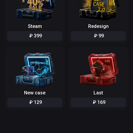
Steam
Redesign
₽
399
₽
99
New case
Last
₽
129
₽
169