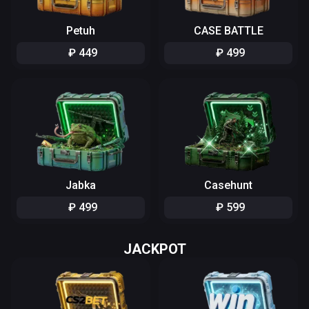
Petuh
CASE BATTLE
₽
449
₽
499
Jabka
Casehunt
₽
499
₽
599
JACKPOT