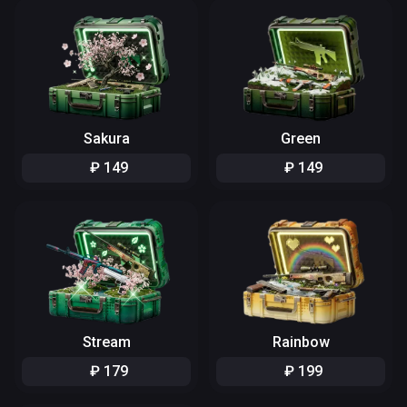
Sakura
Green
₽
149
₽
149
Stream
Rainbow
₽
179
₽
199