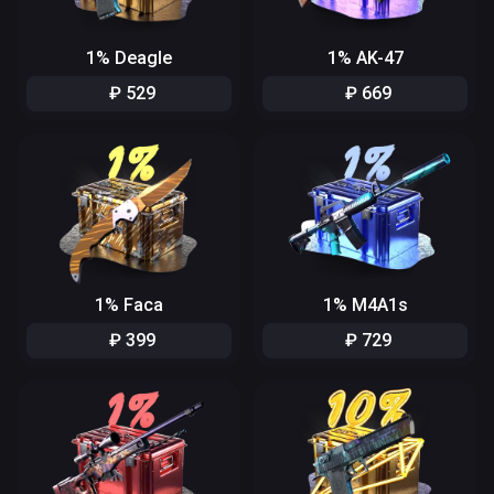
1% Deagle
1% AK-47
₽
529
₽
669
1% Faca
1% M4A1s
₽
399
₽
729