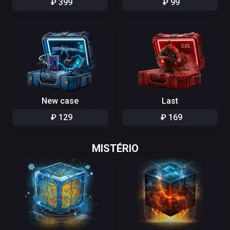
₽
399
₽
99
New case
Last
₽
129
₽
169
MISTÉRIO