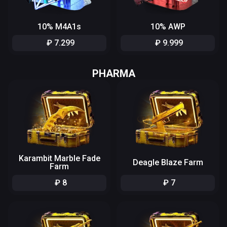
10% M4A1s
10% AWP
₽
7
.
299
₽
9
.
999
PHARMA
Karambit Marble Fade
Deagle Blaze Farm
Farm
₽
8
₽
7