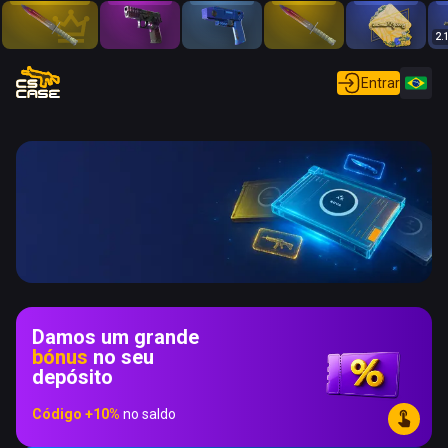
2.
Entrar
Terminais — um modo exclusivo
apenas na CSCASE!
Damos um grande
bónus
no seu
Só você escolhe o seu drop!
depósito
Código +10%
no saldo