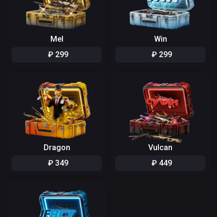
Mel
Win
₽
299
₽
299
Dragon
Vulcan
₽
349
₽
449