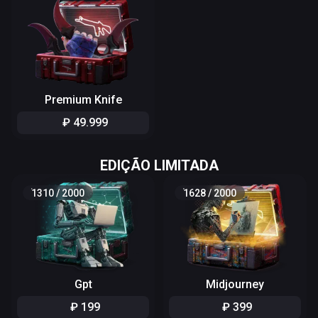
Premium Knife
₽
49
.
999
EDIÇÃO LIMITADA
1310
/
2000
1628
/
2000
Gpt
Midjourney
₽
199
₽
399