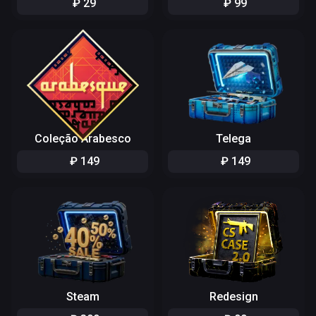
₽
29
₽
99
Coleção Arabesco
Telega
₽
149
₽
149
Steam
Redesign