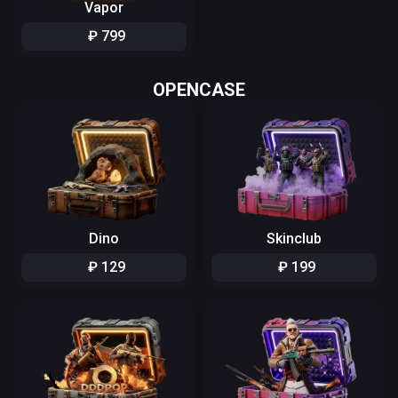
Vapor
₽
799
OPENCASE
Dino
Skinclub
₽
129
₽
199