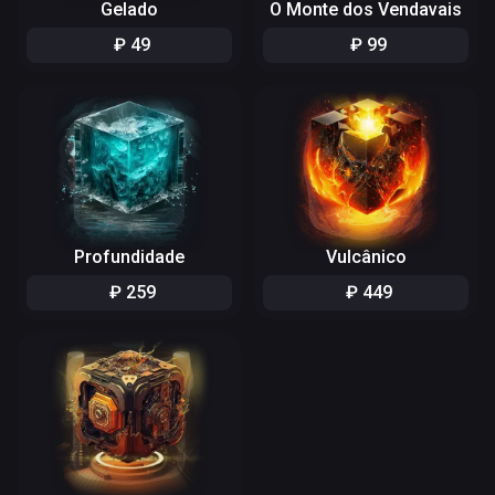
Gelado
O Monte dos Vendavais
₽
49
₽
99
Profundidade
Vulcânico
₽
259
₽
449