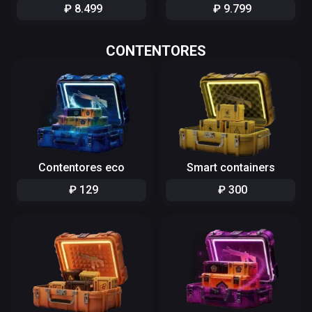
₽
8
.
499
₽
9
.
799
CONTENTORES
Contentores eco
Smart containers
₽
129
₽
300