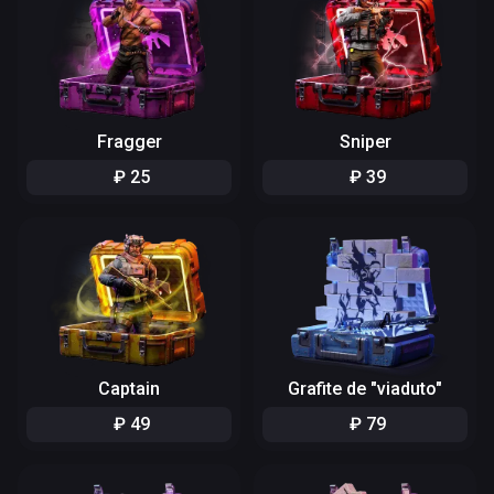
Fragger
Sniper
₽
25
₽
39
Captain
Grafite de "viaduto"
₽
49
₽
79