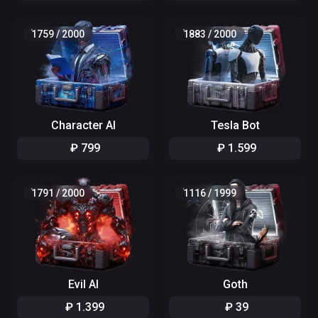
1759
/
2000
1883
/
2000
Character AI
Tesla Bot
₽
799
₽
1
.
599
1791
/
2000
1116
/
1999
Evil AI
Goth
₽
1
.
399
₽
39