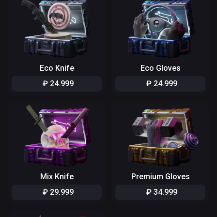
Eco Knife
Eco Gloves
₽
24
.
999
₽
24
.
999
Mix Knife
Premium Gloves
₽
29
.
999
₽
34
.
999