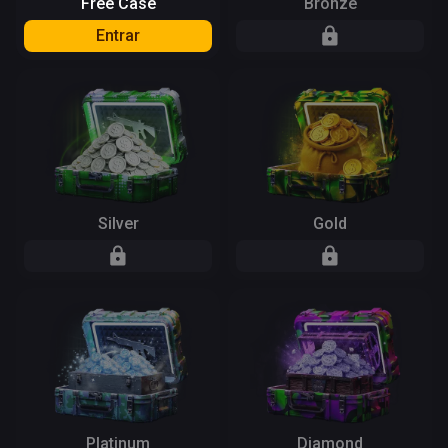
Free Case
Bronze
Entrar
Silver
Gold
Platinum
Diamond