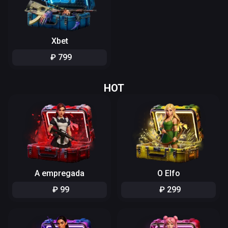
Xbet
₽
799
HOT
A empregada
O Elfo
₽
99
₽
299