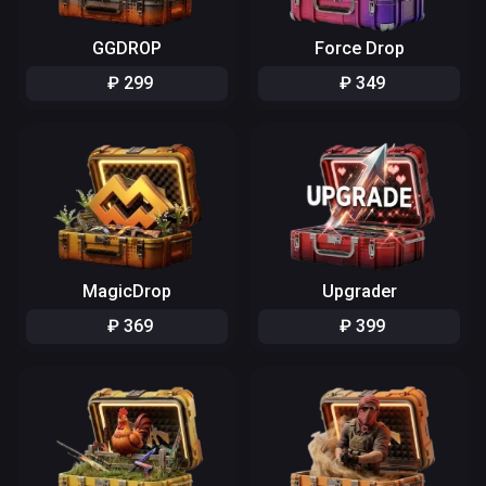
GGDROP
Force Drop
₽
299
₽
349
MagicDrop
Upgrader
₽
369
₽
399