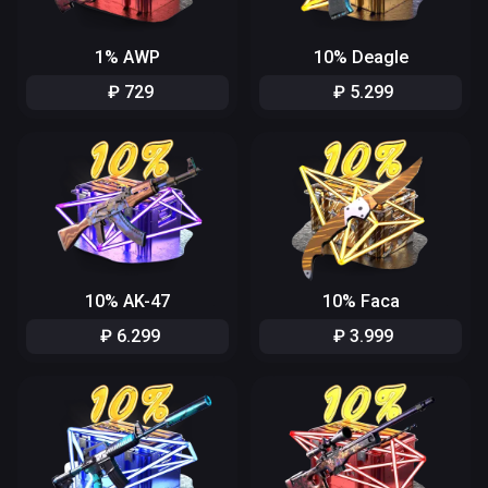
1% AWP
10% Deagle
₽
729
₽
5
.
299
10% AK-47
10% Faca
₽
6
.
299
₽
3
.
999