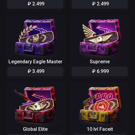
₽
2
.
499
₽
2
.
499
Legendary Eagle Master
Supreme
₽
3
.
499
₽
6
.
999
Global Elite
10 lvl Faceit