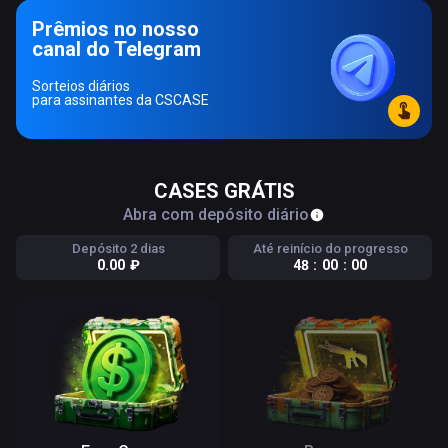
Prêmios no nosso
canal do Telegram
Sorteios diários
para assinantes da CSCASE
CASES GRÁTIS
Abra com depósito diário
Depósito 2 dias
Até reinício do progresso
₽
4
8
:
0
0
:
0
0