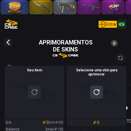
Entrar
APRIMORAMENTOS
DE SKINS
Seu item
Selecione uma skin para
aprimorar
0
.
0
0
%
CHANCE DE
APRIMORAMENT
₽
0
₽
0
0/6
(min
₽
20
)
Balance:
(max
₽
10
)