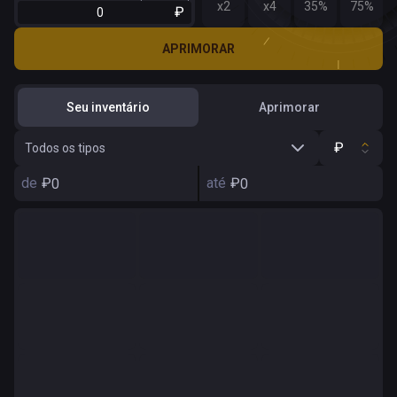
x2
x4
35%
75%
₽
APRIMORAR
Seu inventário
Aprimorar
₽
Todos os tipos
de
₽
até
₽