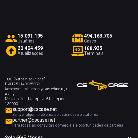
1
5
.
0
9
1
.
1
9
5
4
9
4
.
1
6
3
.
7
0
5
Usuários
Cases
2
0
.
4
0
4
.
4
5
9
1
8
8
.
9
3
5
Atualizações
Terminais
ТОО "Netgain solutions"
БИН 251140035039
Казахстан, Мангистауская область, г.
Актау
Микрорайон 14, здание 61, индекс
130000
support@cscase.net
Se tiver algum problema ao usar nossa plataforma
partner@cscase.net
Para todas as consultas comerciais e oportunidades de parceria
Solo-PVE Modes