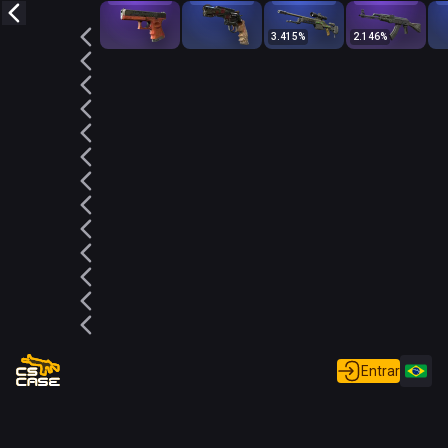
3.415
%
2.146
%
Entrar