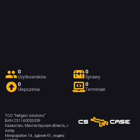
0
0
Użytkowników
Sprawy
0
0
Ulepszenia
Terminale
ТОО "Netgain solutions"
БИН 251140035039
Казахстан, Мангистауская область, г.
Актау
Микрорайон 14, здание 61, индекс