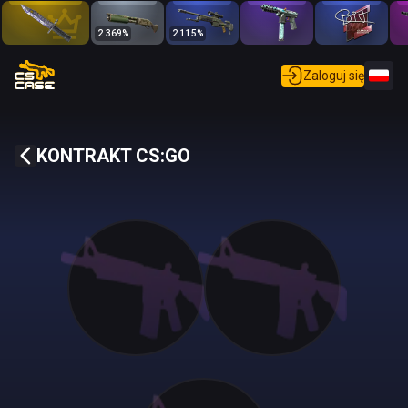
2.369
%
2.115
%
Zaloguj się
KONTRAKT CS:GO