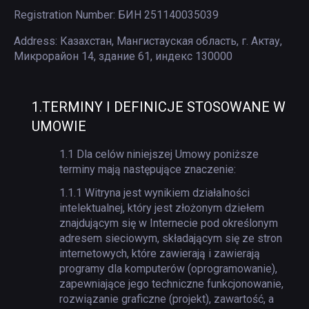
Registration Number:
БИН 251140035039
Address:
Казахстан, Мангистауская область, г. Актау,
Микрорайон 14, здание 61, индекс 130000
1.
TERMINY I DEFINICJE STOSOWANE W
UMOWIE
1.1
Dla celów niniejszej Umowy poniższe
terminy mają następujące znaczenie:
1.1.1
Witryna jest wynikiem działalności
intelektualnej, który jest złożonym dziełem
znajdującym się w Internecie pod określonym
adresem sieciowym, składającym się ze stron
internetowych, które zawierają i zawierają
programy dla komputerów (oprogramowanie),
zapewniające jego techniczne funkcjonowanie,
rozwiązanie graficzne (projekt), zawartość, a