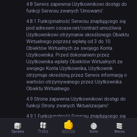
4.8
Serwis zapewnia Użytkownikowi dostęp do
funkcji Serwisu zwanych 'Umowami':
4.8.1
Funkcjonalność Serwisu znajdującego się
pod adresem cscase.net/contract umożliwia
Użytkownikowi otrzymanie określonego Obiektu
Wirtualnego poprzez wpłatę od 3 do 10
Obiektów Wirtualnych ze swojego Konta
Użytkownika. Przed dokonaniem przez
Użytkownika wpłaty Obiektów Wirtualnych ze
swojego Konta Użytkownika, Użytkownik
otrzymuje określoną przez Serwis informację o
wartości otrzymywanego przez Użytkownika
Obiektu Wirtualnego.
4.9
Strona zapewnia Użytkownikowi dostęp do
funkcji Strony zwanych 'Aktualizacjami':
4.9.1
Funkcjonalność Serwisu znajdującego się
pod adresem cscase.net/upgrade umożliwia
Użytkownikowi otrzymanie konkretnego Obiektu
Tryby
Sprawy
Koło
Menu
Wirtualnego poprzez zdeponowanie 1-7