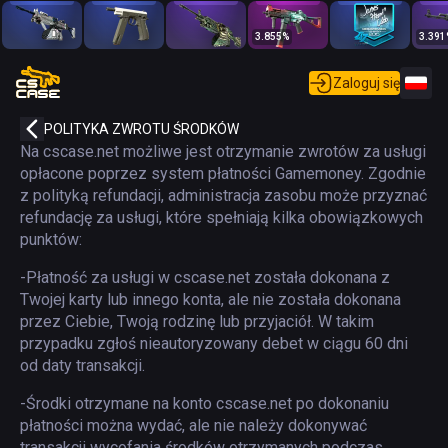
3.855
%
3.391
Zaloguj się
POLITYKA ZWROTU ŚRODKÓW
Na cscase.net możliwe jest otrzymanie zwrotów za usługi
opłacone poprzez system płatności Gamemoney. Zgodnie
z polityką refundacji, administracja zasobu może przyznać
refundację za usługi, które spełniają kilka obowiązkowych
punktów:
-Płatność za usługi w cscase.net została dokonana z
Twojej karty lub innego konta, ale nie została dokonana
przez Ciebie, Twoją rodzinę lub przyjaciół. W takim
przypadku zgłoś nieautoryzowany debet w ciągu 60 dni
od daty transakcji.
-Środki otrzymane na konto cscase.net po dokonaniu
płatności można wydać, ale nie należy dokonywać
transakcji wycofania środków otrzymanych podczas