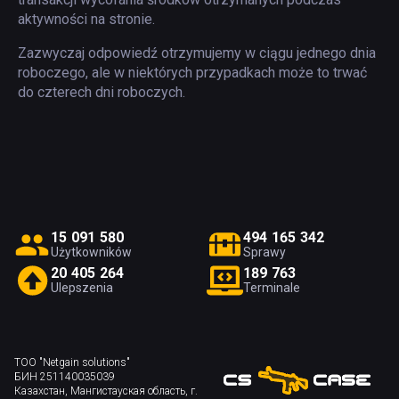
aktywności na stronie.
Zazwyczaj odpowiedź otrzymujemy w ciągu jednego dnia
roboczego, ale w niektórych przypadkach może to trwać
do czterech dni roboczych.
1
5
0
9
1
5
8
0
4
9
4
1
6
5
3
4
2
Użytkowników
Sprawy
2
0
4
0
5
2
6
4
1
8
9
7
6
3
Ulepszenia
Terminale
ТОО "Netgain solutions"
БИН 251140035039
Казахстан, Мангистауская область, г.