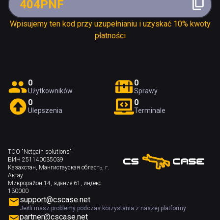
404PNF
Wpisujemy ten kod przy uzupełnianiu i uzyskać 10% kwoty
płatności
0
0
Użytkowników
Sprawy
0
0
Ulepszenia
Terminale
ТОО "Netgain solutions"
БИН 251140035039
Казахстан, Мангистауская область, г.
Актау
Микрорайон 14, здание 61, индекс
130000
support@cscase.net
Jeśli masz problemy podczas korzystania z naszej platformy
partner@cscase.net