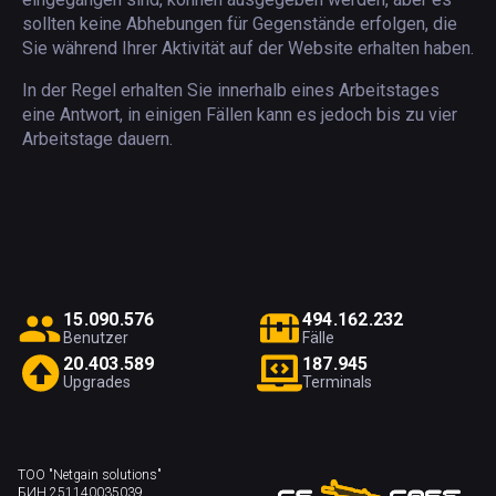
sollten keine Abhebungen für Gegenstände erfolgen, die
Sie während Ihrer Aktivität auf der Website erhalten haben.
In der Regel erhalten Sie innerhalb eines Arbeitstages
eine Antwort, in einigen Fällen kann es jedoch bis zu vier
Arbeitstage dauern.
1
5
.
0
9
0
.
5
7
6
4
9
4
.
1
6
2
.
2
3
2
Benutzer
Fälle
2
0
.
4
0
3
.
5
8
9
1
8
7
.
9
4
5
Upgrades
Terminals
ТОО "Netgain solutions"
БИН 251140035039