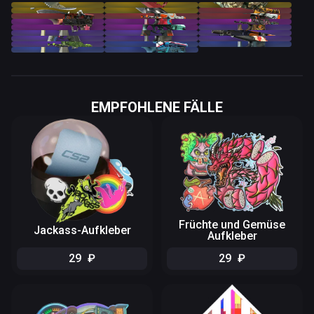
Black Laminate
MAG-7
Scorched
Glock-18
Golden Coil
AWP
Q
Bloodsport
USP-S
Price
₽
Odds %
Q
Asiimov
AUG
Price
₽
Odds %
Q
Asiimov
Glock-18
Price
₽
Odds %
0.002
%
0.004
%
0.015
%
Q
Cinquedea
MAC-10
Price
₽
Odds %
Q
Water Elemental
CZ75-Auto
Price
₽
Odds %
Q
Fever Dream
P90
Price
₽
Odds %
0.056
%
0.064
%
0.014
%
FN
195866
0.002
MW
74438
0.004
MW
21397
0.015
Q
Cortex
CZ75-Auto
Price
₽
Odds %
Q
Momentum
Glock-18
Price
₽
Odds %
Q
Ramese's Reach
Nova
Price
₽
Odds %
0.023
%
0.048
%
0.069
%
FN
5873
0.056
MW
5101
0.064
FN
23646
0.014
Q
Case Hardened
AWP
Price
₽
Odds %
Q
Tigris
Galil AR
Price
₽
Odds %
Q
Chopper
Glock-18
Price
₽
Odds %
MW
10725
0.031
WW
42468
0.008
FT
17898
0.018
0.005
%
0.061
%
0.152
%
FN
13941
0.023
WW
6856
0.048
MW
4718
0.069
Q
Tacticat
MAC-10
Price
₽
Odds %
Q
Moonrise
MAG-7
Price
₽
Odds %
Q
Koi
Price
₽
Odds %
MW
3586
0.091
FT
4378
0.075
MW
7597
0.043
0.566
%
0.65
%
0.036
%
FT
74944
0.004
FN
5366
0.061
FN
2154
0.152
Q
Pit Viper
Price
₽
Odds %
Q
Rocket Pop
Price
₽
Odds %
Q
Off World
Price
₽
Odds %
FT
9793
0.033
FT
40941
0.008
WW
8396
0.039
MW
11946
0.027
0.071
%
0.449
%
0.764
%
MW
578.20
0.566
FT
503.60
0.650
FN
9036
0.036
Q
Lapis Gator
Price
₽
Odds %
Q
Cobalt Core
Price
₽
Odds %
Q
Price
₽
Odds %
WW
3467
0.094
BS
4242
0.077
FT
5206
0.063
FN
66283
0.005
MW
1799
0.182
0.832
%
0.949
%
1.115
%
FN
4634
0.071
FN
729.68
0.449
FN
428.76
0.764
BS
Q
Price
9720
₽
Odds %
0.034
BS
Q
Price
39991
₽
Odds %
0.008
BS
Q
Price
7580
₽
Odds %
0.043
WW
10850
0.030
FT
306.55
1.068
MW
1595
0.205
2.716
%
0.304
%
0.408
%
FN
393.70
0.832
FN
345.11
0.949
FN
293.83
1.115
BS
Q
Price
3434
₽
Odds %
0.095
Q
Price
₽
Odds %
BS
4522
0.072
MW
56254
0.006
WW
1780
0.184
BS
3070
0.107
MW
225.83
1.450
MW
126.37
2.592
1.303
%
3.007
%
WW
MW
120.58
9597
0.034
2.716
FN
1078
0.304
FN
802.81
0.408
FT
10840
0.030
WW
298.07
1.099
FT
798.98
0.410
WW
165.26
1.982
MW
127.18
2.575
FT
205.37
1.595
FT
FN
251.43
3413
0.096
1.303
FN
108.92
3.007
WW
4484
0.073
WW
44921
0.007
FT
1753
0.187
FT
3041
0.108
WW
206.35
1.587
WW
114.87
2.851
WW
107.70
3.041
MW
233.91
1.400
MW
44.11
7.425
BS
296.52
1.105
WW
568.99
0.576
MW
118.87
2.755
WW
75.17
4.357
MW
203.74
1.608
BS
42606
0.008
BS
1730
0.189
MW
2930
0.112
FT
194.53
1.684
BS
111.04
2.950
FT
86.58
3.783
FT
98
3.342
BS
540.37
0.606
FT
93.43
3.506
BS
74.76
4.381
WW
2920
0.112
BS
187.35
1.748
FT
110.88
2.954
BS
84.30
3.885
WW
94.41
3.469
BS
91.80
3.568
FT
72.72
4.504
BS
83.49
3.923
EMPFOHLENE FÄLLE
Früchte und Gemüse
Jackass-Aufkleber
Aufkleber
29
₽
29
₽