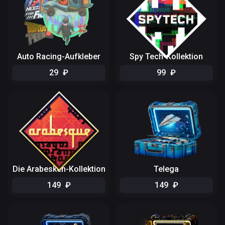
Auto Racing-Aufkleber
Spy Tech-Kollektion
29
₽
99
₽
Die Arabesken-Kollektion
Telega
149
₽
149
₽