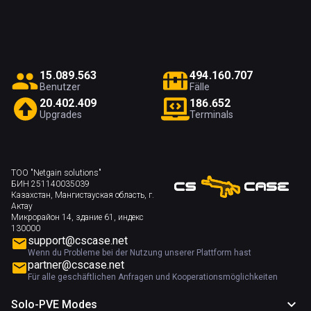
1
5
.
0
8
9
.
5
6
3
4
9
4
.
1
6
0
.
7
0
7
Benutzer
Fälle
2
0
.
4
0
2
.
4
0
9
1
8
6
.
6
5
2
Upgrades
Terminals
ТОО "Netgain solutions"
БИН 251140035039
Казахстан, Мангистауская область, г.
Актау
Микрорайон 14, здание 61, индекс
130000
support@cscase.net
Wenn du Probleme bei der Nutzung unserer Plattform hast
partner@cscase.net
Für alle geschäftlichen Anfragen und Kooperationsmöglichkeiten
Solo-PVE Modes