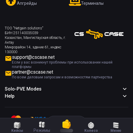
Апгрейды
Терминалы
ТОО "Netgain solutions"
БИН 251140035039
Казахстан, Мангистауская область, г.
Актау
Микрорайон 14, здание 61, индекс
130000
support@cscase.net
Если у вас возникнут проблемы при использовании нашей
платформы
partner@cscase.net
По всем деловым запросам и возможностям партнерства
Solo-PVE Modes
Help
Режимы
Кейсы
Колесо
Меню