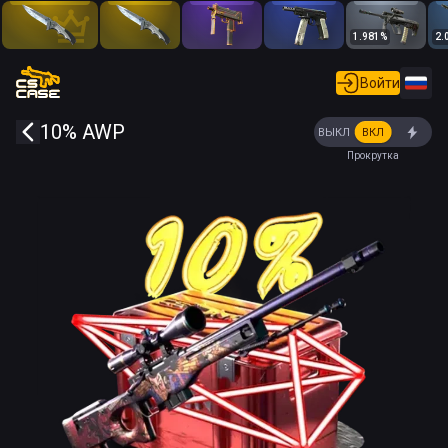
1.981
%
2.
Войти
10% AWP
ВЫКЛ
ВКЛ
Прокрутка