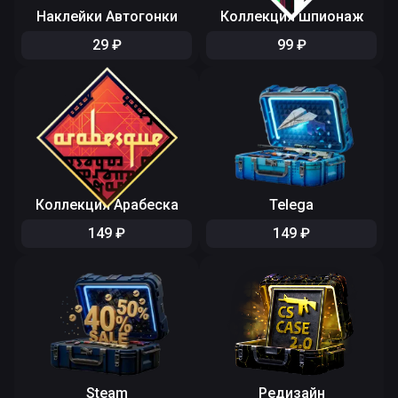
Наклейки Автогонки
Коллекция шпионаж
29
₽
99
₽
Коллекция Арабеска
Telega
149
₽
149
₽
Steam
Редизайн