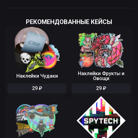
10
%
90
%
FN
55535
10.000
FT
109.92
90.000
РЕКОМЕНДОВАННЫЕ КЕЙСЫ
Наклейки Фрукты и
Наклейки Чудаки
Овощи
29
₽
29
₽