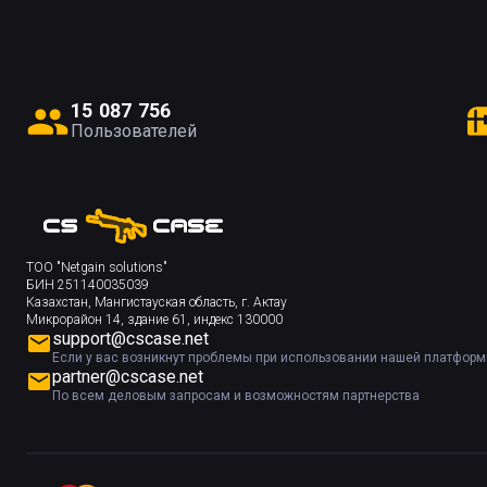
1
5
0
8
7
7
5
6
Пользователей
ТОО "Netgain solutions"
БИН 251140035039
Казахстан, Мангистауская область, г. Актау
Микрорайон 14, здание 61, индекс 130000
support@cscase.net
Если у вас возникнут проблемы при использовании нашей платфор
partner@cscase.net
По всем деловым запросам и возможностям партнерства