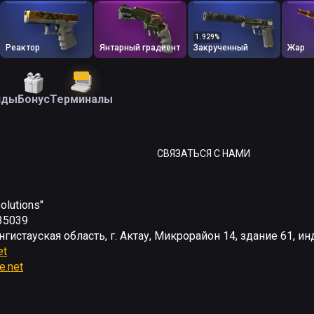
1.929
%
Реактор
Янтарный градиент
Закрученный
Жар
NEW
йды
Бонус
Терминалы
СВЯЗАТЬСЯ С НАМИ
olutions"
35039
нгистауская область, г. Актау, Микрорайон 14, здание 61, и
et
e.net