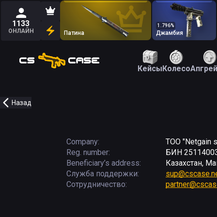
1133
1.796
%
ОНЛАЙН
Патина
Джамбия
Кейсы
Колесо
Апгре
Назад
Company:
ТОО "Netgain s
Reg. number:
БИН 2511400
Beneficiary’s address:
Казахстан, Ма
Служба поддержки
:
sup@cscase.n
Сотрудничество
:
partner@cscas