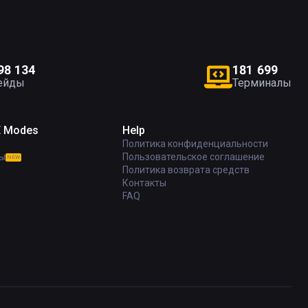
9
8
1
3
4
1
8
1
6
9
9
ейды
Терминалы
E Modes
Help
Политика конфиденциальности
ы
Пользовательское соглашение
NEW
Политика возврата средств
Контакты
FAQ