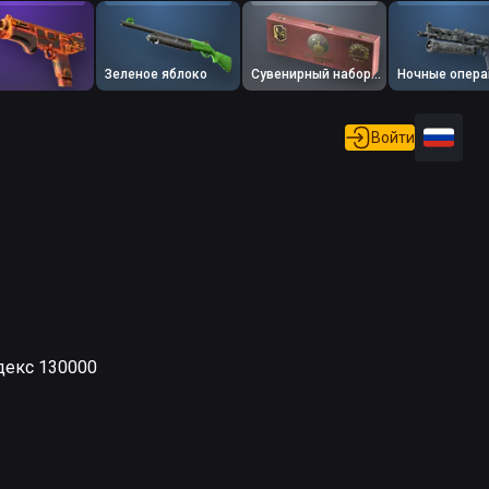
Зеленое яблоко
Сувенирный набор PGL Major Copenhagen 2024 Ancient
Ночные опера
Войти
ндекс 130000