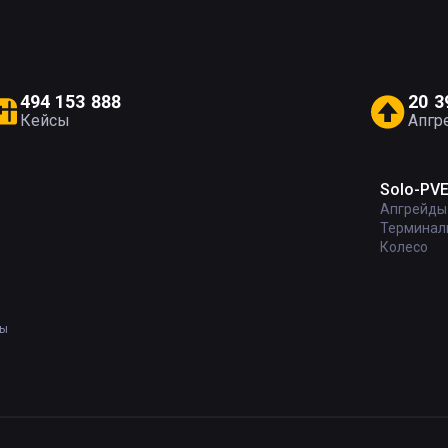
4
9
4
1
5
3
8
8
8
2
0
3
Кейсы
Апгр
Solo-PV
Апгрейды
Терминал
Колесо
мы