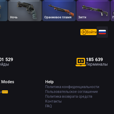
Ночь
Оранжевое пламя
Зигги
Войти
0
1
5
2
9
1
8
5
6
3
9
ейды
Терминалы
E Modes
Help
Политика конфиденциальности
ы
Пользовательское соглашение
NEW
Политика возврата средств
Контакты
FAQ