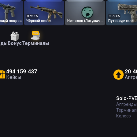
0.953
%
2.704
%
овый покров
Чёрный песок
Нет слов (Лягушачий зелёный)
Путеводитель
NEW
йды
Бонус
Терминалы
4
9
4
1
5
9
4
3
7
2
0
4
Кейсы
Апгр
Solo-PV
Апгрейды
Терминал
Колесо