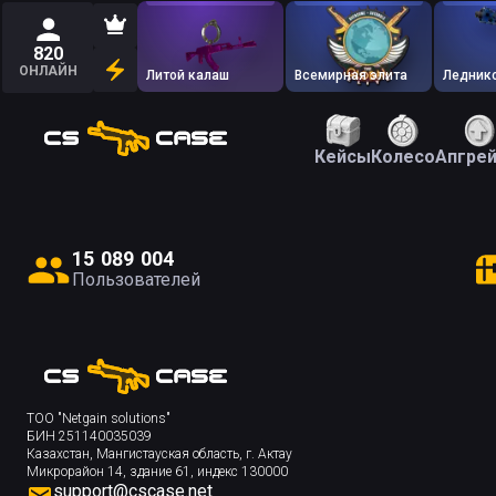
820
ОНЛАЙН
Литой калаш
Всемирная элита
Ледник
Кейсы
Колесо
Апгре
1
5
0
8
9
0
0
4
Пользователей
ТОО "Netgain solutions"
БИН 251140035039
Казахстан, Мангистауская область, г. Актау
Микрорайон 14, здание 61, индекс 130000
support@cscase.net