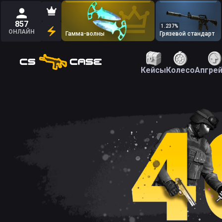
857
1.237
%
ОНЛАЙН
Гамма-волны
Грязевой стандарт
Кейсы
Колесо
Апгре