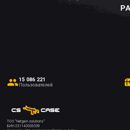
1
5
0
8
6
2
2
1
Пользователей
ТОО "Netgain solutions"
БИН 251140035039