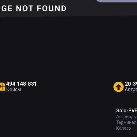
4
9
4
1
4
8
8
3
1
2
0
3
Кейсы
Апгр
Solo-PV
Апгрейды
Терминал
Колесо