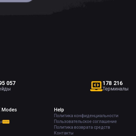
9
5
0
5
7
1
7
8
2
1
6
ейды
Терминалы
E Modes
Help
Политика конфиденциальности
ы
Пользовательское соглашение
NEW
Политика возврата средств
Контакты