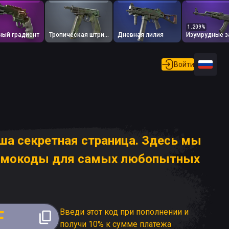
1.209
%
ный градиент
Тропическая штриховка
Дневная лилия
Войти
аша секретная страница. Здесь мы
омокоды для самых любопытных
Введи этот код при пополнении и
F
получи 10% к сумме платежа