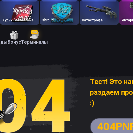
Xyp9x (металлическая)
shroud
Катастрофа
Янтар
NEW
йды
Бонус
Терминалы
Тест! Это н
раздаем пр
:)
404PN