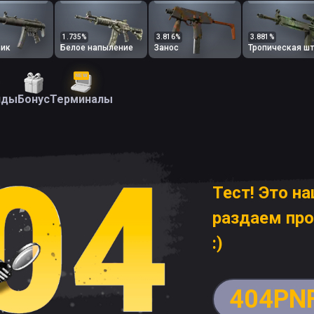
1.735
%
3.816
%
3.881
%
вик
Белое напыление
Занос
NEW
йды
Бонус
Терминалы
Тест! Это н
раздаем пр
:)
404PN