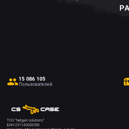
1
5
0
8
6
1
0
5
Пользователей
ТОО "Netgain solutions"
БИН 251140035039