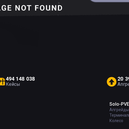
4
9
4
1
4
8
0
3
8
2
0
3
Кейсы
Апгр
Solo-PV
Апгрейды
Терминал
Колесо