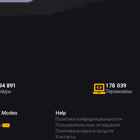
9
4
8
9
1
1
7
8
0
3
9
ейды
Терминалы
E Modes
Help
Политика конфиденциальности
ы
Пользовательское соглашение
NEW
Политика возврата средств
Контакты