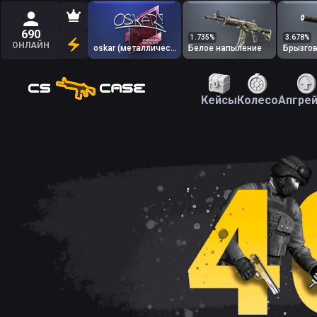
690
1.735
%
3.678
%
ОНЛАЙН
oskar (металлическая)
Белое напыление
Брызго
Кейсы
Колесо
Апгре