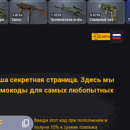
3.816
%
1.552
%
0.919
%
Тропическая штриховка
Занос
Тропическая штриховка
Северный лес
Войти
аша секретная страница. Здесь мы
омокоды для самых любопытных
Введи этот код при пополнении и
F
получи 10% к сумме платежа