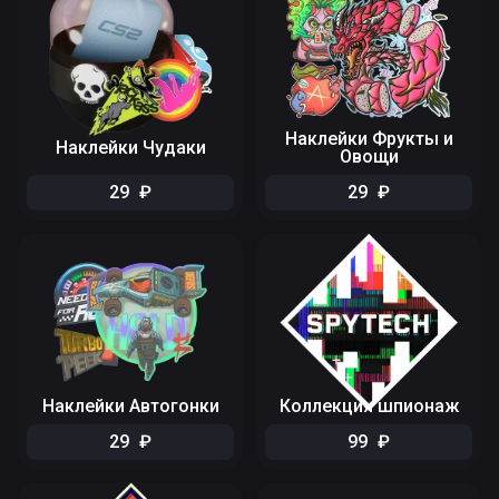
Наклейки Фрукты и
Наклейки Чудаки
Овощи
29
₽
29
₽
Наклейки Автогонки
Коллекция шпионаж
29
₽
99
₽