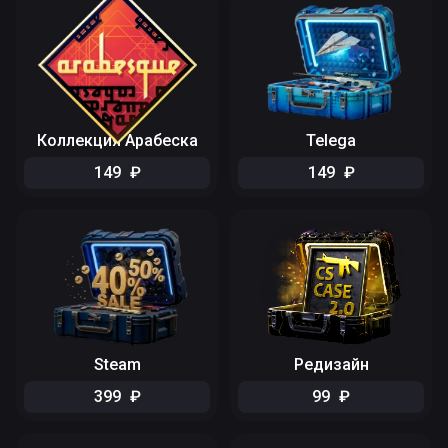
Коллекция Арабеска
Telega
149
₽
149
₽
Steam
Редизайн
399
₽
99
₽