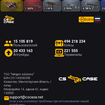
1.263
%
1.141
%
2.709
%
4.781
%
2.
Войти
1
5
1
0
5
8
1
9
4
9
4
2
1
8
2
3
4
Пользователей
Кейсы
2
0
4
3
3
1
6
3
2
2
1
5
5
5
Апгрейды
Терминалы
ТОО "Netgain solutions"
БИН 251140035039
Казахстан, Мангистауская область, г.
Актау
Микрорайон 14, здание 61, индекс
130000
support@cscase.net
Если у вас возникнут проблемы при использовании нашей
платформы