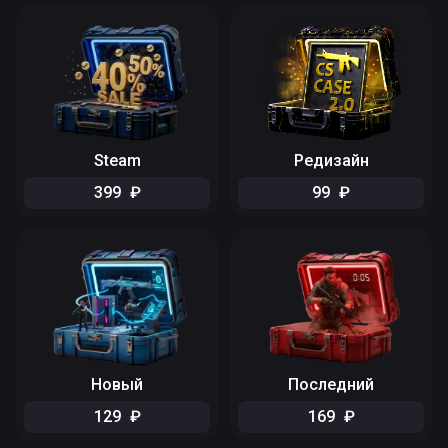
Steam
Редизайн
399
₽
99
₽
Новый
Последний
129
₽
169
₽