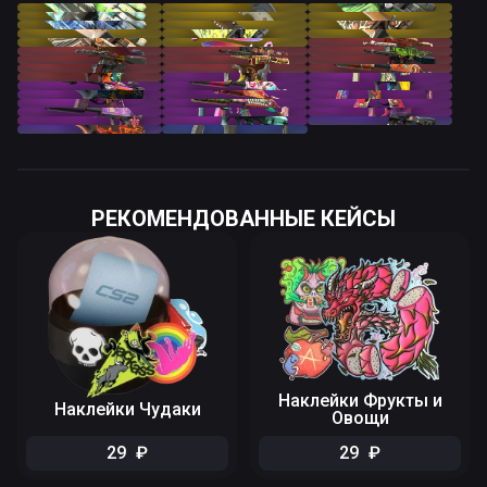
Мята
★ Охотничий нож
Градиент
★ Обмотки рук
Градиент
★ Медвежий нож
Q
Амфибия
★ Перчатки спецназа
Price
₽
Odds %
Q
Градиент
★ Тычковые ножи
Price
₽
Odds %
Q
Жираф
AWP
Price
₽
Odds %
0.001
%
0.003
%
0.003
%
Q
Градиент
AWP
Price
₽
Odds %
Q
ОСТОРОЖНО!
AWP
Price
₽
Odds %
Q
Градиент
AWP
Price
₽
Odds %
0.005
%
0.006
%
0.016
%
MW
674014
0.001
MW
189618
0.003
MW
171861
0.003
Q
Удар тигра
AK-47
Price
₽
Odds %
Q
Градиент
M4A1-S
Price
₽
Odds %
Q
Пустынная гидра
AK-47
Price
₽
Odds %
0.017
%
0.018
%
0.023
%
FT
199881
0.002
MW
75770
0.006
MW
30345
0.016
Q
Градиент
Desert Eagle
Price
₽
Odds %
Q
Великий демон
Револьвер R8
Price
₽
Odds %
Q
Распространение
Sawed-Off
Price
₽
Odds %
FT
416420
0.001
FN
172662
0.003
FT
140308
0.003
0.023
%
0.027
%
0.027
%
FT
27441
0.017
FN
27277
0.018
FN
20555
0.023
Q
Топливный инжектор
Five-SeveN
Price
₽
Odds %
Q
Огонь Чантико
Glock-18
Price
₽
Odds %
Q
Императрица
MAC-10
Price
₽
Odds %
WW
101322
0.005
0.034
%
0.039
%
0.003
%
FN
20347
0.023
MW
18021
0.027
FN
17776
0.027
Q
Код красный
SSG 08
Price
₽
Odds %
Q
Градиент
Sawed-Off
Price
₽
Odds %
Q
Кракен
Five-SeveN
Price
₽
Odds %
WW
328658
0.001
WW
55789
0.009
WW
24968
0.019
MW
7760
0.062
0.007
%
0.008
%
0.012
%
FT
13926
0.034
MW
20230
0.024
FN
139311
0.003
Q
Разъярённая толпа
MAG-7
Price
₽
Odds %
Q
Нападение жора
XM1014
Price
₽
Odds %
Q
Коробка с игрушками
MP9
Price
₽
Odds %
BS
30845
0.015
0.014
%
0.02
%
0.026
%
FN
68194
0.007
FN
56370
0.008
FN
40959
0.012
BS
Q
Турбовыпад
CZ75-Auto
Price
193331
₽
Odds %
0.002
Q
Принцесса пустошей
Sawed-Off
Price
₽
Odds %
BS
Q
Обезьянье дело
Dual Berettas
Price
29713
₽
Odds %
0.016
BS
18500
0.026
WW
3820
0.125
WW
12203
0.039
FN
12287
0.039
MW
116904
0.004
0.032
%
0.062
%
0.069
%
FN
33341
0.014
FN
23604
0.020
FN
18607
0.026
Q
Справедливость
Sawed-Off
Price
₽
Odds %
Q
Спокойствие
UMP-45
Price
₽
Odds %
Q
Пищевая цепь
Glock-18
Price
₽
Odds %
MW
32714
0.015
MW
12456
0.038
0.07
%
0.038
%
0.085
%
FN
14922
0.032
FN
7766
0.062
WW
11878
0.040
Q
Сян-лю
USP-S
Price
₽
Odds %
Q
Пожиратель
AUG
Price
₽
Odds %
FT
Q
Плод воображения
AK-47
Price
3816
₽
Odds %
0.125
BS
8883
0.054
FT
101990
0.005
MW
17535
0.027
FT
10892
0.044
MW
9157
0.052
0.091
%
0.095
%
0.127
%
FN
6803
0.070
FN
12567
0.038
FN
5625
0.085
Q
Лафки♥Чмафки
MAG-7
Price
₽
Odds %
Q
Дикое дитя
MP9
Price
₽
Odds %
Q
Мода
Price
₽
Odds %
BS
27849
0.017
FT
6209
0.077
MW
5264
0.091
MW
7619
0.063
FN
7324
0.065
0.173
%
0.202
%
0.294
%
FN
5250
0.091
FN
5027
0.095
BS
MW
3804
3758
0.126
0.127
Q
Извилины
Price
₽
Odds %
Q
Динамика
Price
₽
Odds %
BS
Q
Колымага
Price
98138
₽
Odds %
0.005
FT
12925
0.037
BS
10807
0.044
BS
8969
0.053
MW
5155
0.093
MW
2288
0.209
MW
2289
0.209
0.296
%
0.311
%
0.317
%
FN
2765
0.173
FN
2369
0.202
FN
1622
0.294
Q
Жар
Price
₽
Odds %
FT
Q
Дротик
Price
23307
₽
Odds %
0.020
WW
Q
Price
4469
₽
Odds %
0.107
FT
3768
0.127
FT
7443
0.064
MW
6963
0.069
MW
2118
0.226
MW
3254
0.147
FT
1109
0.431
0.327
%
0.342
%
0.343
%
FN
1616
0.296
FN
1536
0.311
WW
FN
97046
1506
0.005
0.317
WW
Q
Price
10454
₽
Odds %
0.046
MW
Q
Price
10731
₽
Odds %
0.045
FT
Q
Price
8929
₽
Odds %
0.054
BS
4716
0.101
FT
1369
0.349
FT
1420
0.336
WW
512.74
0.932
MW
1161
0.411
MW
531.58
0.899
0.865
%
0.95
%
0.065
%
FN
1460
0.327
WW
FN
23252
1395
0.021
0.342
BS
FN
4334
1393
0.110
0.343
BS
Q
Price
3768
₽
Odds %
0.127
Q
Price
₽
Odds %
FT
6947
0.069
WW
1472
0.324
WW
2843
0.168
BS
1089
0.439
MW
1121
0.426
MW
569.34
0.839
MW
698.45
0.684
0.664
%
0.925
%
MW
552.47
0.865
WW
FT
503.07
10384
0.046
0.950
WW
FN
8836
7392
0.054
0.065
FT
4600
0.104
BS
1260
0.379
WW
1210
0.395
BS
1085
0.440
FT
322.60
1.481
MW
463.83
1.030
MW
484.80
0.985
MW
466.37
1.024
WW
FN
719.34
3764
0.127
0.664
FN
516.34
0.925
FT
1470
0.325
FT
2829
0.169
WW
1079
0.443
WW
1071
0.446
WW
392.81
1.216
FT
543.21
0.880
WW
310.56
1.538
BS
474.81
1.006
MW
633.49
0.754
WW
1246
0.383
BS
1050
0.455
WW
998.20
0.479
BS
306.14
1.561
FT
311.13
1.536
FT
295.90
1.615
WW
327.68
1.458
MW
189.48
2.521
BS
482.18
0.991
BS
1358
0.352
BS
2509
0.190
FT
1063
0.449
FT
379.29
1.260
BS
530.92
0.900
FT
310.23
1.540
WW
472.02
1.012
FT
320.23
1.492
FT
857.78
0.557
WW
301.71
1.584
WW
306.79
1.557
WW
288.28
1.657
FT
318.10
1.502
FT
108.54
4.402
MW
132.06
3.618
BS
1051
0.454
BS
374.87
1.274
WW
529.94
0.902
BS
298.84
1.599
WW
319
1.498
BS
297.78
1.604
BS
241.66
1.977
BS
310.23
1.540
WW
105.92
4.511
FT
60.78
7.861
BS
318.83
1.499
BS
103.71
4.607
WW
57.26
8.344
РЕКОМЕНДОВАННЫЕ КЕЙСЫ
Наклейки Фрукты и
Наклейки Чудаки
Овощи
29
₽
29
₽