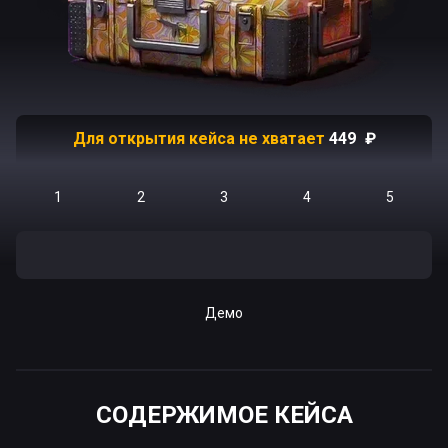
Для открытия кейса не хватает
449
₽
1
2
3
4
5
Демо
СОДЕРЖИМОЕ КЕЙСА
★ Спортивные
★ Мотоциклетные
перчатки
★ Керамбит
★ Перчатки спецназа
★ Спортивные
перчатки
★ Коготь
★ Классический нож
Живая изгородь
перчатки
Градиент
★ Складной нож
Изумрудная сеть
★ Обмотки рук