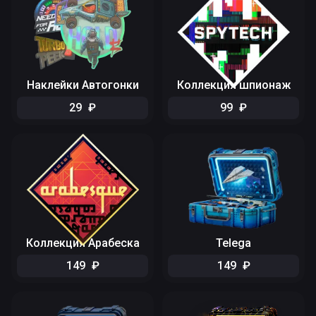
Наклейки Автогонки
Коллекция шпионаж
29
₽
99
₽
Коллекция Арабеска
Telega
149
₽
149
₽