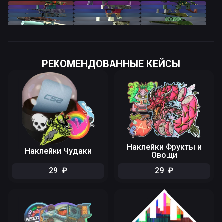
Искусственные листья
M4A4
Полуночная лилия
Tec-9
Бирюзовое цветение
XM1014
Q
Заход солнца
P90
Price
₽
Odds %
Q
Багровое цветение
MAC-10
Price
₽
Odds %
Q
Дневная лилия
M249
Price
₽
Odds %
0.001
%
0.004
%
0.036
%
Q
Тёмное цветение
ПП-19 «Бизон»
Price
₽
Odds %
Q
Ржавые листья
MP5-SD
Price
₽
Odds %
Q
Банановые листья
Sawed-Off
Price
₽
Odds %
0.037
%
0.044
%
0.129
%
FN
1471204
0.001
FT
389934
0.003
FN
34049
0.036
Q
Закатная лилия
Price
₽
Odds %
Q
Прибой
Price
₽
Odds %
Q
Джунгли
Price
₽
Odds %
0.132
%
0.134
%
0.139
%
FN
33481
0.037
MW
29956
0.041
WW
9684
0.127
Q
Чайка
Price
₽
Odds %
Q
Бамбуковый сад
Price
₽
Odds %
Q
Тропическая чаща
Price
₽
Odds %
MW
992114
0.001
FN
293939
0.004
WW
32271
0.038
0.163
%
0.494
%
0.767
%
FN
9300
0.132
FN
9189
0.134
WW
9392
0.131
Q
Price
₽
Odds %
Q
Price
₽
Odds %
Q
Price
₽
Odds %
MW
31596
0.039
FT
27850
0.044
FN
9550
0.129
0.843
%
0.21
%
0.925
%
FN
7526
0.163
FN
2487
0.494
WW
1729
0.710
Q
Price
₽
Odds %
Q
Price
₽
Odds %
Q
Price
₽
Odds %
FT
671821
0.002
MW
230858
0.005
FT
31823
0.039
WW
8650
0.142
WW
8269
0.149
FN
8822
0.139
1.167
%
2.025
%
2.123
%
WW
1739
0.706
FN
5849
0.210
FN
1328
0.925
BS
30833
0.040
FN
27654
0.044
MW
5814
0.211
WW
2013
0.610
BS
1055
1.164
FN
1602
0.767
FN
1053
1.167
FN
606.66
2.025
WW
603.27
2.037
WW
573977
0.002
BS
227796
0.005
MW
28117
0.044
BS
7440
0.165
BS
7967
0.154
BS
8711
0.141
FN
1457
0.843
MW
393.48
3.122
MW
647.11
1.899
FT
26185
0.047
WW
23285
0.053
BS
5683
0.216
BS
2002
0.613
MW
1049
1.171
MW
1037
1.185
MW
429.50
2.861
WW
405.52
3.030
FN
578.80
2.123
BS
355256
0.003
WW
163469
0.008
BS
11989
0.102
MW
6945
0.177
MW
7805
0.157
MW
6956
0.177
BS
1231
0.998
FT
296.26
4.147
WW
381.29
3.222
BS
1282
0.958
FT
4443
0.276
MW
1951
0.630
WW
926.18
1.327
BS
978.99
1.255
WW
412.30
2.980
MW
348.99
3.520
MW
386.54
3.178
FT
5402
0.227
FT
4811
0.255
FT
5745
0.214
MW
1023
1.200
WW
293.03
4.193
FT
311.28
3.947
FT
1941
0.633
FT
904.38
1.358
FT
891.30
1.378
FT
326.95
3.758
BS
305.79
4.018
BS
332.60
3.694
FT
904.86
1.358
BS
283.91
4.327
BS
289.48
4.244
BS
308.94
3.977
FT
301.59
4.074
FT
331.07
3.711
РЕКОМЕНДОВАННЫЕ КЕЙСЫ
Наклейки Фрукты и
Наклейки Чудаки
Овощи
29
₽
29
₽