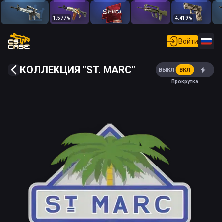
1.577
%
4.419
%
Войти
КОЛЛЕКЦИЯ "ST. MARC"
ВЫКЛ
ВКЛ
Прокрутка