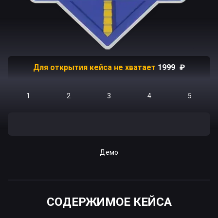
Для открытия кейса не хватает
1999
₽
1
2
3
4
5
Демо
СОДЕРЖИМОЕ КЕЙСА
AK-47
MP9
SSG 08
Glock-18
AUG
MP7
Дикий лотос
FAMAS
Дикая лилия
Five-SeveN
Морской ситец
UMP-45