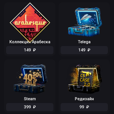
Коллекция Арабеска
Telega
149
₽
149
₽
Steam
Редизайн
399
₽
99
₽