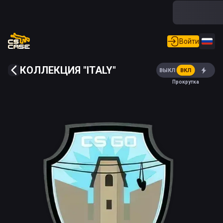
Войти
КОЛЛЕКЦИЯ "ITALY"
ВЫКЛ
ВКЛ
Прокрутка