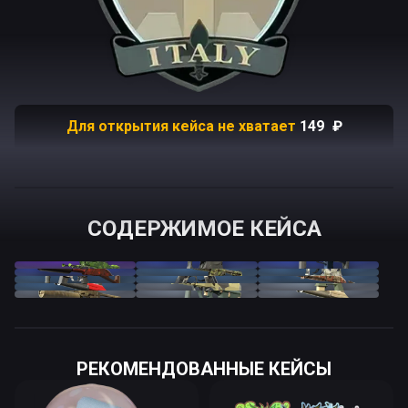
Для открытия кейса не хватает
149
₽
СОДЕРЖИМОЕ КЕЙСА
AWP
Glock-18
MP7
Sawed-Off
M4A1-S
P2000
Гадюка
UMP-45
Карамельное яблоко
Dual Berettas
Анодированная синева
XM1014
Полная остановка
Nova
Северный лес
FAMAS
Мраморный гранит
Tec-9
Q
Пороховой дым
ПП-19 «Бизон»
Price
₽
Odds %
Q
Патина
AUG
Price
₽
Odds %
Q
Nova
Price
₽
Odds %
Калифорнийский камуфляж
1.397
%
0.955
%
1.552
%
Q
Карамельное яблоко
Price
₽
Odds %
Q
Колония
Price
₽
Odds %
Q
Грунтовая вода
Price
₽
Odds %
2.536
%
0.1
%
0.137
%
MW
120.50
1.397
FN
176.18
0.955
MW
152.46
1.104
Q
Песчаная штриховка
Price
₽
Odds %
Q
Наемник
Price
₽
Odds %
Q
Песчаные дюны
Price
₽
Odds %
0.832
%
1.753
%
6.595
%
FN
66.36
2.536
FN
1682
0.100
FN
1226
0.137
Q
Price
₽
Odds %
Q
Price
₽
Odds %
Q
Price
₽
Odds %
WW
107.37
1.568
MW
102.24
1.646
FN
108.43
1.552
8.748
%
0.734
%
0.812
%
FN
202.19
0.832
FN
96.04
1.753
FN
25.52
6.595
Q
Price
₽
Odds %
Q
Price
₽
Odds %
Q
Price
₽
Odds %
WW
35.95
4.682
MW
20.95
8.034
1.602
%
1.665
%
2.455
%
FN
19.24
8.748
FN
229.18
0.734
FN
207.25
0.812
FT
83.65
2.012
FT
95.14
1.769
FN
105.09
1.602
FN
101.10
1.665
FN
68.57
2.455
BS
20.55
8.191
WW
11.82
14.240
BS
83.32
2.020
MW
15.41
10.922
FT
14.10
11.937
РЕКОМЕНДОВАННЫЕ КЕЙСЫ