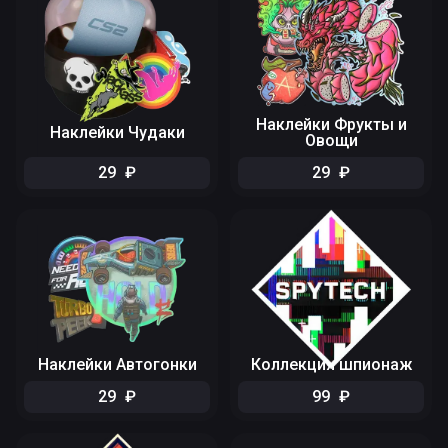
Наклейки Фрукты и
Наклейки Чудаки
Овощи
29
₽
29
₽
Наклейки Автогонки
Коллекция шпионаж
29
₽
99
₽