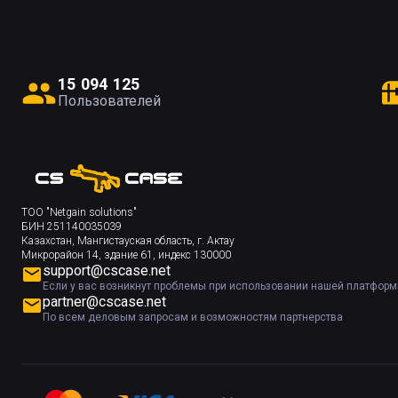
1
5
0
9
4
1
2
5
Пользователей
ТОО "Netgain solutions"
БИН 251140035039
Казахстан, Мангистауская область, г. Актау
Микрорайон 14, здание 61, индекс 130000
support@cscase.net
Если у вас возникнут проблемы при использовании нашей платфор
partner@cscase.net
По всем деловым запросам и возможностям партнерства