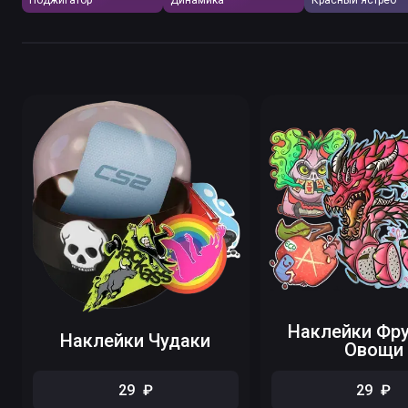
Поджигатор
Динамика
Красный ястреб
Наклейки Фр
Наклейки Чудаки
Овощи
29
₽
29
₽