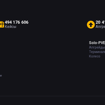
4
9
4
1
7
6
6
0
6
2
0
4
Кейсы
Апгр
Solo-PV
Апгрейды
Терминал
Колесо
мы