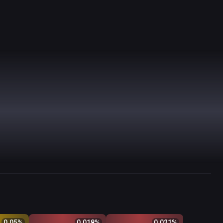
₽
Odds %
Q
Price
₽
Odds %
Q
Price
₽
Odds %
0.05
%
0.018
%
0.021
%