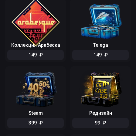
Коллекция Арабеска
Telega
149
₽
149
₽
Steam
Редизайн
399
₽
99
₽