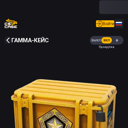
Войти
ГАММА-КЕЙС
ВЫКЛ
ВКЛ
Прокрутка