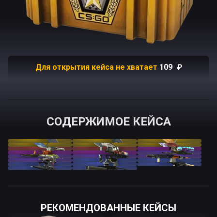
Для открытия кейса не хватает
109
₽
СОДЕРЖИМОЕ КЕЙСА
★ Нож с лезвием-
★ Нож с лезвием-
★ Керамбит
★ Керамбит
★ Штык-нож
★ Штык-нож
крюком
крюком
Гамма-волны
M4A1-S
Автотроника
Glock-18
Легенды
M4A4
Чистая вода
P2000
Черный глянец
SCAR-20
Ручная роспись
AWP
Q
Механо-пушка
Sawed-Off
Price
₽
Odds %
Q
Пустынный повстанец
AUG
Price
₽
Odds %
Q
Безлюдный космос
P90
Price
₽
Odds %
0.001
%
0.001
%
0.002
%
Q
Императорский дракон
Револьвер R8
Price
₽
Odds %
Q
Кровавый спорт
P250
Price
₽
Odds %
Q
Фобос
MAC-10
Price
₽
Odds %
0.005
%
0.008
%
0.015
%
MW
179763
0.001
MW
110458
0.001
WW
43977
0.002
Q
В центре внимания
Five-SeveN
Price
₽
Odds %
Q
Аристократ
Tec-9
Price
₽
Odds %
Q
Воин дорог
SG 553
Price
₽
Odds %
0.005
%
0.009
%
0.011
%
FN
17320
0.005
FN
11670
0.008
BS
8758
0.011
Q
Перезагрузка
Nova
Price
₽
Odds %
Q
Железное покрытие
ПП-19 «Бизон»
Price
₽
Odds %
Q
Плотоядный
Price
₽
Odds %
FN
155648
0.001
FT
83450
0.001
FN
40895
0.002
0.025
%
0.072
%
0.106
%
FN
20467
0.005
WW
11386
0.008
FN
8615
0.011
Q
Неистовый даймё
Price
₽
Odds %
Q
Ледниковый покров
Price
₽
Odds %
Q
Полёт
Price
₽
Odds %
BS
15056
0.006
MW
5361
0.018
FN
6430
0.015
0.153
%
0.154
%
0.221
%
FN
3828
0.025
FN
1316
0.072
FN
891.45
0.106
Q
Экзо
Price
₽
Odds %
Q
Жнец
Price
₽
Odds %
Q
Price
₽
Odds %
WW
72908
0.001
MW
27248
0.003
MW
10654
0.009
MW
10158
0.009
MW
1633
0.058
0.439
%
0.115
%
0.164
%
FN
617.76
0.153
FN
613.09
0.154
FN
427.21
0.221
Q
Price
₽
Odds %
Q
Price
₽
Odds %
Q
Price
₽
Odds %
WW
14753
0.006
WW
4780
0.020
WW
5836
0.016
MW
1109
0.085
MW
1142
0.083
WW
310.31
0.305
0.323
%
0.537
%
1.792
%
FN
755.88
0.125
FN
822.39
0.115
FN
575
0.164
Q
Price
₽
Odds %
BS
Q
Price
65536
₽
Odds %
0.001
FT
20173
0.005
WW
10588
0.009
FT
10155
0.009
FT
1102
0.086
MW
175.06
0.540
MW
147.46
0.641
MW
128.04
0.738
1.814
%
2.547
%
FN
292.37
0.323
FN
176.13
0.537
FN
52.76
1.792
MW
13728
0.007
FT
4736
0.020
MW
5269
0.018
FT
1050
0.090
FT
1091
0.087
MW
197.92
0.478
MW
215.45
0.439
MW
41.70
2.267
MW
45.55
2.075
FN
52.10
1.814
FN
436.96
0.216
FT
10491
0.009
FN
10023
0.009
WW
1029
0.092
FT
111.74
0.846
WW
104.20
0.907
WW
122.80
0.770
MW
55.71
1.697
BS
48.99
1.930
WW
39.90
2.369
FT
12545
0.008
BS
4694
0.020
FT
4787
0.020
WW
994.51
0.095
WW
1068
0.088
FT
183.26
0.516
FT
106.41
0.888
FT
28.67
3.297
BS
28.43
3.325
BS
33.34
2.835
MW
41.04
2.303
BS
10256
0.009
BS
9994
0.009
BS
1014
0.093
WW
103.46
0.914
FT
99.86
0.947
BS
121.65
0.777
WW
37.77
2.503
MW
44.24
2.137
BS
38.17
2.477
BS
979.60
0.096
WW
102.15
0.925
BS
22.86
4.135
WW
28.10
3.364
WW
33.26
2.842
FT
37.11
2.547
BS
101.58
0.931
BS
96.50
0.980
FT
107.72
0.878
FT
36.21
2.611
WW
33.59
2.814
FT
31.05
3.044
BS
99.12
0.954
FT
27.85
3.394
FT
32.60
2.900
BS
22.20
4.258
BS
27.85
3.394
FT
31.54
2.997
MW
27.85
3.394
MW
28.26
3.345
WW
22.04
4.289
РЕКОМЕНДОВАННЫЕ КЕЙСЫ