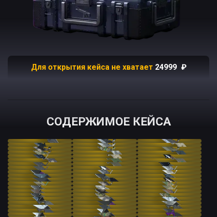
Для открытия кейса не хватает
24999
₽
СОДЕРЖИМОЕ КЕЙСА
★ Керамбит
★ Штык-нож M9
★ Штык-нож M9
★ Нож Боуи
★ Штык-нож M9
★ Коготь
Пыльник
★ Штык-нож M9
Патина
★ Штык-нож M9
Пыльник
★ Штык-нож M9
Вороненая сталь
★ Штык-нож M9
Городская маскировка
★ Коготь
Патина
★ Коготь
Q
Сажа
★ Штык-нож
Price
₽
Odds %
Q
Северный лес
★ Коготь
Price
₽
Odds %
Q
Африканская сетка
★ Стилет
Price
₽
Odds %
0.054
%
0.059
%
0.061
%
Q
★ Коготь
Price
₽
Odds %
Пиксельный камуфляж «Лес»
Q
Городская маскировка
★ Коготь
Price
₽
Odds %
Q
Ночная полоса
★ Коготь
Price
₽
Odds %
0.064
%
0.07
%
0.072
%
WW
47505
0.047
FN
55656
0.040
WW
36128
0.061
Q
Вороненая сталь
★ Штык-нож
Price
₽
Odds %
Q
Пыльник
★ Коготь
Price
₽
Odds %
Q
Вороненая сталь
★ Складной нож
Price
₽
Odds %
0.073
%
0.075
%
0.082
%
FN
34552
0.064
MW
31617
0.070
FN
40947
0.054
Q
Сажа
★ Штык-нож
Price
₽
Odds %
Q
★ Стилет
Price
₽
Odds %
Пиксельный камуфляж «Лес»
Q
Северный лес
★ Штык-нож
Price
₽
Odds %
BS
41188
0.054
MW
37493
0.059
BS
31285
0.071
0.088
%
0.088
%
0.091
%
FN
61730
0.036
FN
58779
0.038
MW
27025
0.082
Q
Ультрафиолет
★ Складной нож
Price
₽
Odds %
Q
Африканская сетка
★ Штык-нож
Price
₽
Odds %
Q
Вороненая сталь
★ Штык-нож
Price
₽
Odds %
FT
8019
0.276
BS
29489
0.075
MW
30579
0.072
0.098
%
0.099
%
0.105
%
FN
66355
0.033
MW
25098
0.088
MW
24330
0.091
Q
Ночь
★ Охотничий нож
Price
₽
Odds %
Q
Дамасская сталь
★ Складной нож
Price
₽
Odds %
Q
Дамасская сталь
★ Стилет
Price
₽
Odds %
FT
36440
0.061
MW
30449
0.073
MW
29439
0.075
BS
26672
0.083
0.106
%
0.114
%
0.119
%
FN
35905
0.062
BS
22287
0.099
FN
36536
0.061
Q
Ультрафиолет
★ Охотничий нож
Price
₽
Odds %
Q
Патина
★ Фальшион
Price
₽
Odds %
Q
Городская маскировка
★ Стилет
Price
₽
Odds %
WW
7744
0.286
FT
25293
0.088
FT
26491
0.084
BS
27095
0.082
WW
20110
0.110
FT
21182
0.105
0.124
%
0.124
%
0.129
%
FN
41977
0.053
FN
37387
0.059
FT
18672
0.119
Q
Вороненая сталь
★ Штык-нож
Price
₽
Odds %
WW
Q
Ночь
★ Штык-нож
Price
35076
₽
Odds %
0.063
Q
Ночная полоса
★ Штык-нож
Price
₽
Odds %
BS
27238
0.081
BS
26741
0.083
FT
26541
0.083
MW
22582
0.098
MW
21074
0.105
0.129
%
0.13
%
0.138
%
FN
57217
0.039
WW
18494
0.120
MW
17162
0.129
BS
Q
Ночь
★ Складной нож
Price
7688
₽
Odds %
0.288
Q
Вороненая сталь
★ Складной нож
Price
₽
Odds %
WW
Q
Сажа
★ Штык-нож
Price
26409
₽
Odds %
0.084
FT
26461
0.084
BS
19414
0.114
BS
20805
0.106
MW
20898
0.106
MW
19456
0.114
0.149
%
0.15
%
0.151
%
FN
57344
0.039
BS
FN
34948
18776
0.063
0.118
BS
31259
0.071
FT
Q
Северный лес
★ Складной нож
Price
26937
₽
Odds %
0.082
WW
Q
Сажа
★ Складной нож
Price
26266
₽
Odds %
0.084
WW
Q
★ Штык-нож
Price
25099
₽
Odds %
0.088
Пиксельный камуфляж «Лес»
FT
18761
0.118
FT
19379
0.114
MW
17916
0.124
MW
17847
0.124
FT
13937
0.159
0.153
%
0.155
%
0.159
%
MW
14827
0.149
MW
14772
0.150
BS
MW
26134
14711
0.085
0.151
WW
Q
Дамасская сталь
★ Складной нож
Price
25292
₽
Odds %
0.088
FT
Q
Городская маскировка
★ Складной нож
Price
17997
₽
Odds %
0.123
WW
Q
Африканская сетка
★ Складной нож
Price
19456
₽
Odds %
0.114
WW
18891
0.117
BS
18744
0.118
MW
17113
0.129
BS
17322
0.128
FN
16897
0.131
0.163
%
0.165
%
0.171
%
WW
FN
26266
31617
0.084
0.070
FT
MW
25780
14300
0.086
0.155
MW
13892
0.159
WW
Q
Пыльник
★ Медвежий нож
Price
17900
₽
Odds %
0.124
Q
Сажа
★ Охотничий нож
Price
₽
Odds %
BS
Q
Пыльник
★ Охотничий нож
Price
17534
₽
Odds %
0.126
WW
12362
0.179
FT
17529
0.126
BS
13161
0.168
FT
11764
0.188
FT
13336
0.166
BS
13159
0.168
0.174
%
0.174
%
0.179
%
FN
110417
0.020
FN
25167
0.088
MW
12970
0.171
FT
Q
Патина
★ Фальшион
Price
18659
₽
Odds %
0.119
WW
Q
Северный лес
★ Охотничий нож
Price
17963
₽
Odds %
0.123
Q
★ Охотничий нож
Price
₽
Odds %
Пиксельный камуфляж «Лес»
WW
11478
0.193
MW
17005
0.130
WW
16138
0.137
MW
14521
0.153
WW
11249
0.197
FT
13135
0.169
0.183
%
0.186
%
0.189
%
BS
FN
17233
31847
0.129
0.070
FN
38780
0.057
WW
FN
17486
21595
0.127
0.103
FT
Q
Вороненая сталь
★ Охотничий нож
Price
12149
₽
Odds %
0.182
Q
Сажа
★ Нож Боуи
Price
₽
Odds %
WW
Q
Патина
★ Фальшион
Price
13133
₽
Odds %
0.169
WW
11486
0.193
WW
12875
0.172
WW
11865
0.187
MW
13607
0.163
MW
13408
0.165
WW
12355
0.179
0.192
%
0.194
%
0.195
%
BS
FN
17705
12645
0.125
0.175
FT
FN
17553
47692
0.126
0.046
MW
11726
0.189
FT
Q
Дамасская сталь
★ Фальшион
Price
11304
₽
Odds %
0.196
WW
Q
Ультрафиолет
★ Медвежий нож
Price
16892
₽
Odds %
0.131
MW
Q
Городская маскировка
★ Нож Боуи
Price
16076
₽
Odds %
0.138
FT
10311
0.215
FT
11138
0.199
WW
12619
0.175
MW
12713
0.174
MW
12703
0.174
MW
12402
0.179
0.197
%
0.212
%
0.213
%
BS
WW
12024
11546
0.184
0.192
FN
★ Нож с лезвием-
19660
0.113
WW
12124
0.183
BS
Q
Дамасская сталь
★ Медвежий нож
Price
10941
₽
Odds %
0.202
BS
Q
Ночь
★ Охотничий нож
Price
12612
₽
Odds %
0.176
FT
Q
Патина
★ Фальшион
Price
11500
₽
Odds %
0.193
WW
10701
0.207
WW
11456
0.193
FT
12288
0.180
BS
12462
0.178
BS
15078
0.147
WW
11421
0.194
0.235
%
0.24
%
0.243
%
BS
FN
11202
18144
0.198
0.122
FT
FN
16130
22195
0.137
0.100
FT
WW
14397
14687
0.154
0.151
WW
Q
Ночь
★ Нож Боуи
Price
9824
₽
Odds %
0.225
BS
Q
Патина
крюком
Price
10360
₽
Odds %
0.214
BS
Q
Ультрафиолет
★ Фальшион
Price
12361
₽
Odds %
0.179
WW
11119
0.199
WW
11136
0.199
WW
11157
0.198
BS
10701
0.207
MW
11408
0.194
BS
11349
0.195
0.253
%
0.263
%
0.268
%
FN
19697
0.112
FN
24324
0.091
FN
31095
0.071
BS
Q
Дамасская сталь
★ Охотничий нож
Price
6288
₽
Odds %
0.352
FT
Q
Северный лес
★ Нож Боуи
Price
11077
₽
Odds %
0.200
BS
Q
Ультрафиолет
★ Фальшион
Price
11904
₽
Odds %
0.186
MW
12126
0.183
MW
11878
0.186
BS
10700
0.207
MW
11214
0.197
MW
10457
0.212
MW
10409
0.213
0.274
%
0.276
%
0.277
%
BS
WW
19456
9583
0.231
0.114
MW
8435
0.263
FN
21755
0.102
FT
Q
Дамасская сталь
★ Нож Боуи
Price
10895
₽
Odds %
0.203
FT
Q
Вороненая сталь
★ Охотничий нож
Price
11068
₽
Odds %
0.200
FT
Q
Северный лес
★ Охотничий нож
Price
11065
₽
Odds %
0.200
FT
10572
0.209
MW
9413
0.235
MW
9224
0.240
MW
9114
0.243
0.284
%
0.291
%
0.292
%
FT
BS
6030
8875
0.367
0.250
BS
FN
10505
26552
0.211
0.083
FN
12045
0.184
WW
Q
★ Фальшион
Price
12009
₽
Odds %
0.184
Пиксельный камуфляж «Лес»
WW
Q
Городская маскировка
★ Медвежий нож
Price
10730
₽
Odds %
0.206
FT
Q
★ Фальшион
Price
10121
₽
Odds %
0.219
Пиксельный камуфляж «Лес»