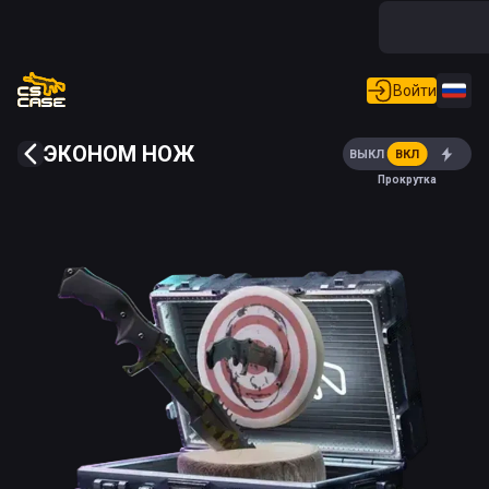
Войти
ЭКОНОМ НОЖ
ВЫКЛ
ВКЛ
Прокрутка