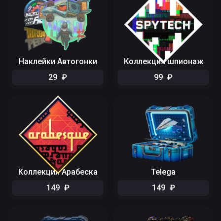
Наклейки Автогонки
Коллекция шпионаж
29
₽
99
₽
Коллекция Арабеска
Telega
149
₽
149
₽