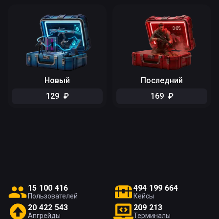
Новый
Последний
129
₽
169
₽
1
5
1
0
0
4
1
6
4
9
4
1
9
9
6
6
4
Пользователей
Кейсы
2
0
4
2
2
5
4
3
2
0
9
2
1
3
Апгрейды
Терминалы