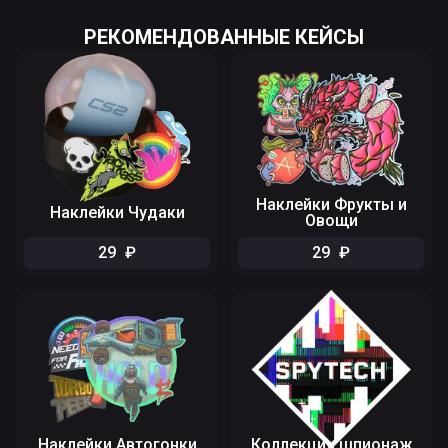
MW
393.86
0.234
FT
823.44
0.112
BS
124.90
0.737
FT
803.95
0.114
WW
347.07
0.265
BS
314.37
0.293
РЕКОМЕНДОВАННЫЕ КЕЙСЫ
Наклейки Фрукты и
Наклейки Чудаки
Овощи
29
₽
29
₽
Наклейки Автогонки
Коллекция шпионаж