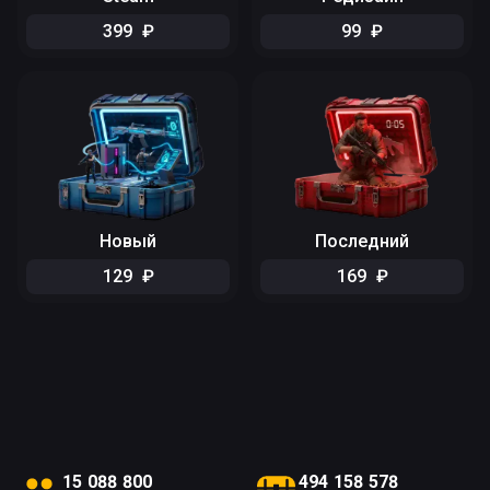
399
₽
99
₽
Новый
Последний
129
₽
169
₽
1
5
0
8
8
8
0
0
4
9
4
1
5
8
5
7
8