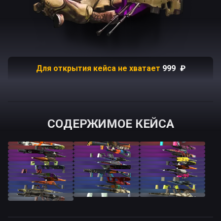
Для открытия кейса не хватает
999
₽
СОДЕРЖИМОЕ КЕЙСА
P90
ПП-19 «Бизон»
MAC-10
AUG
AUG
SCAR-20
Азимов
P90
Суд Анубиса
SCAR-20
Неоновый гонщик
Nova
Хамелеон
SG 553
Бенгальский тигр
UMP-45
Пятна от краски
SCAR-20
Q
Неглубокая могила
Nova
Price
₽
Odds %
Q
Кардио
G3SG1
Price
₽
Odds %
Q
Скоростной зверь
SG 553
Price
₽
Odds %
0.004
%
0.008
%
0.008
%
Q
Сайрекс
MP7
Price
₽
Odds %
Q
XM1014
Price
₽
Odds %
Первобытный саблезуб
Q
Кровавый спорт
AUG
Price
₽
Odds %
0.012
%
0.011
%
0.017
%
FN
22244
0.004
WW
11511
0.008
FN
10971
0.008
Q
Антиквариат
AUG
Price
₽
Odds %
Q
Хронос
MAG-7
Price
₽
Odds %
Q
Бульдозер
SG 553
Price
₽
Odds %
0.021
%
0.034
%
0.038
%
FN
7723
0.012
FN
8208
0.011
MW
5495
0.017
Q
Чертята
MP9
Price
₽
Odds %
Q
Райский страж
P90
Price
₽
Odds %
Q
Закрученный
XM1014
Price
₽
Odds %
BS
15971
0.006
BS
11417
0.008
WW
10854
0.008
0.043
%
0.058
%
0.069
%
FN
4484
0.021
FN
2667
0.034
FN
2442
0.038
Q
Аристократ
XM1014
Price
₽
Odds %
Q
Преторианец
UMP-45
Price
₽
Odds %
Q
Дикая моль
SG 553
Price
₽
Odds %
WW
6680
0.014
MW
2323
0.040
WW
1870
0.049
0.095
%
0.002
%
0.004
%
FN
2148
0.043
FN
1577
0.058
FN
1336
0.069
Q
SG 553
Price
₽
Odds %
Рубиновый ядовитый дротик
Q
Воин дорог
AUG
Price
₽
Odds %
Q
Черный галстук
MAC-10
Price
₽
Odds %
FT
15667
0.006
FN
11095
0.008
FT
10281
0.009
MW
3182
0.029
MW
984.13
0.094
MW
1364
0.067
0.065
%
0.072
%
0.104
%
FN
973.12
0.095
MW
37437
0.002
FN
25098
0.004
Q
Зигги
XM1014
Price
₽
Odds %
Q
Облучение
SCAR-20
Price
₽
Odds %
Q
Пульс
G3SG1
Price
₽
Odds %
BS
6636
0.014
WW
1198
0.077
FT
1468
0.063
MW
682.15
0.135
MW
1049
0.088
WW
1177
0.078
0.156
%
0.172
%
0.185
%
FN
1412
0.065
FN
1274
0.072
FN
887.68
0.104
Q
Дикая моль
UMP-45
Price
₽
Odds %
FT
Q
Хот-род
XM1014
Price
10543
₽
Odds %
0.009
Q
Градиент
UMP-45
Price
₽
Odds %
WW
2869
0.032
FT
807.13
0.114
WW
1195
0.077
FT
896.81
0.103
BS
21581
0.004
0.197
%
0.215
%
0.238
%
FN
590.18
0.156
FN
535.32
0.172
FN
498.38
0.185
MW
Q
Оранжевое пламя
P90
Price
6628
₽
Odds %
0.014
BS
Q
Кровавая паутина
SCAR-20
Price
1085
₽
Odds %
0.085
BS
Q
Витраж
AUG
Price
1396
₽
Odds %
0.066
FT
342.66
0.269
WW
1035
0.089
MW
1078
0.085
MW
257.47
0.357
MW
658.51
0.140
MW
538.58
0.171
0.277
%
0.38
%
0.425
%
FN
466.59
0.197
MW
FN
428.76
10177
0.009
0.215
FN
386.20
0.238
BS
Q
Пламя
P90
Price
2510
₽
Odds %
0.037
WW
Q
Костемолка
MP9
Price
794.33
₽
Odds %
0.116
FT
Q
Заблуждение
Sawed-Off
Price
987.23
₽
Odds %
0.093
MW
806.15
0.114
MW
149.44
0.616
WW
174.39
0.528
MW
189.06
0.487
0.942
%
0.003
%
0.019
%
FT
FN
332.64
6510
0.014
0.277
FT
FN
242.22
1077
0.085
0.380
MW
479.88
0.192
BS
Q
Война в пустыне
AUG
Price
324.08
₽
Odds %
0.284
FT
Q
Пальма
Price
1032
₽
Odds %
0.089
FT
Q
Осуждённый
Price
1059
₽
Odds %
0.087
FT
225.18
0.409
BS
470.09
0.196
BS
459.90
0.200
MW
157.11
0.586
MW
126.29
0.729
MW
159.55
0.577
0.021
%
0.037
%
0.044
%
FN
498.38
0.185
BS
FN
766.61
32171
0.120
0.003
BS
FN
973.53
4819
0.095
0.019
Q
Сажа
Price
₽
Odds %
Q
Гроза
Price
₽
Odds %
Q
Белое напыление
Price
₽
Odds %
FT
101.67
0.905
MW
150.50
0.611
FT
97.67
0.942
MW
102.81
0.895
BS
94.17
0.977
WW
223.80
0.411
0.045
%
0.062
%
0.144
%
WW
MW
323.99
4363
0.284
0.021
BS
FN
1014
2475
0.091
0.037
FN
2084
0.044
Q
Дедал
Price
₽
Odds %
WW
Q
Price
430.88
₽
Odds %
0.214
FT
Q
Price
440.25
₽
Odds %
0.209
WW
110.88
0.830
BS
125.31
0.734
WW
115.77
0.795
MW
189.06
0.487
0.175
%
0.009
%
0.155
%
FN
2067
0.045
FN
1484
0.062
FN
637.55
0.144
WW
Q
Price
101.10
₽
Odds %
0.910
FT
Q
Price
134.11
₽
Odds %
0.686
BS
Q
Price
97.51
₽
Odds %
0.944
WW
92.29
0.997
WW
92.29
0.997
FT
216.30
0.425
FT
1675
0.055
MW
353.02
0.261
MW
529.04
0.174
0.014
%
0.026
%
0.063
%
FN
525.61
0.175
FT
FN
375.28
9719
0.245
0.009
WW
FN
435.04
592.22
0.212
0.155
Q
Price
₽
Odds %
WW
112.35
0.819
FT
97.67
0.942
MW
1320
0.070
MW
141.62
0.650
0.155
%
BS
FN
97.75
6663
0.941
0.014
FN
3510
0.026
WW
FN
95.55
1449
0.963
0.063
FT
90.33
1.019
MW
88.38
1.041
BS
203.82
0.451
BS
243.61
0.378
WW
468.54
0.196
MW
331.82
0.277
MW
1482
0.062
FN
593.53
0.155
FT
109.33
0.842
BS
97.51
0.944
WW
1297
0.071
FT
60.58
1.519
MW
330.11
0.279
BS
89.60
1.027
FT
88.30
1.042
WW
231.46
0.398
FT
425.01
0.217
FT
215.24
0.428
WW
1179
0.078
FT
397.29
0.232
WW
95.55
0.963
BS
865.18
0.106
WW
212.54
0.433
FT
231.05
0.398
BS
388.40
0.237
BS
1024
0.090