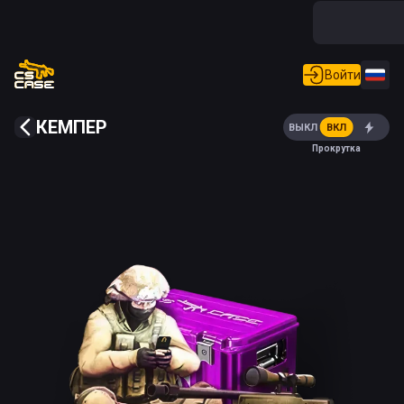
Войти
КЕМПЕР
ВЫКЛ
ВКЛ
Прокрутка