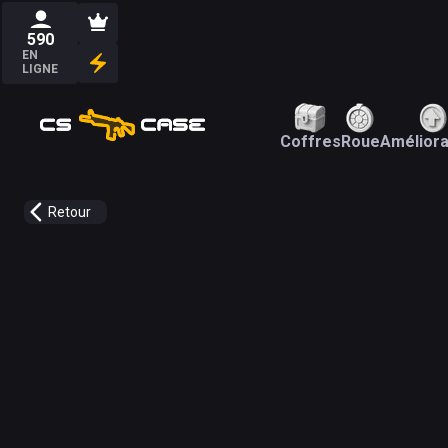
590
EN
LIGNE
Coffres
Roue
Améliora
Retour