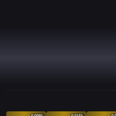
Q
Price
₽
Odds %
Q
Price
₽
Odds %
Q
Price
₽
0.009
%
0.015
%
0.