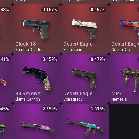
X-Ray
Player Two
Neon Revolutio
Odds %
Q
Price
₽
Odds %
Q
Price
₽
Odds %
Q
Price
148
%
0.167
%
0.167
%
0.148
MW
7679
0.143
FN
6556
0.167
MW
647
0.158
WW
7149
0.153
MW
3954
0.277
FT
550
0.158
BS
6996
0.157
WW
3221
0.341
BS
538
0.170
FT
6563
0.167
FT
3160
0.347
WW
534
BS
3137
0.350
Glock-18
Desert Eagle
Desert Eagl
Gamma Doppler
Printstream
Ocean Drive
Odds %
Q
Price
₽
Odds %
Q
Price
₽
Odds %
Q
Price
441
%
0.458
%
0.479
%
0.441
FN
2396
0.458
FN
2289
0.479
FN
220
0.879
WW
1055
1.039
FT
2011
0.546
MW
607.7
1.114
MW
1050
1.044
MW
1865
0.588
FT
597.7
1.173
FT
923.47
1.188
BS
865.43
1.268
R8 Revolver
Desert Eagle
MP7
Llama Cannon
Conspiracy
Nemesis
Odds %
Q
Price
₽
Odds %
Q
Price
₽
Odds %
045
%
2.359
%
3.038
%
2.045
MW
465.12
2.359
MW
610.40
1.798
2.932
WW
321.96
3.408
WW
361.25
3.038
FT
316.98
3.462
FT
354.16
3.098
BS
305.81
3.588
BS
341.03
3.218