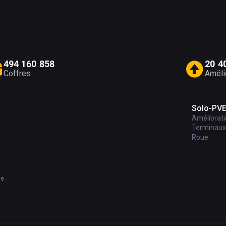
4
9
4
1
6
0
8
5
8
2
0
4
Coffres
Améli
Solo-PV
Améliorat
Terminaux
Roue
me