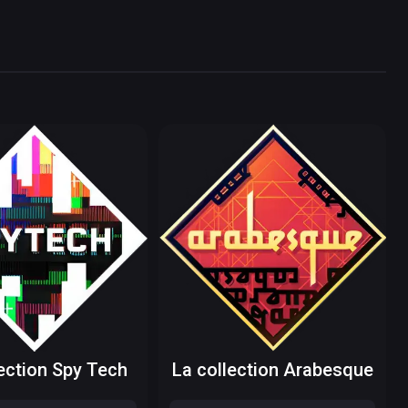
lection Spy Tech
La collection Arabesque