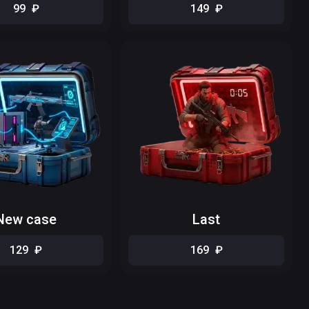
99
₽
149
₽
New case
Last
129
₽
169
₽